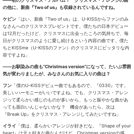
――初のクリスマス・アルバム！ クリスマス・アレンジの曲
の他に、新曲『Two of us』も収録されているんですね。
ケビン
「はい。新曲『Two of us』は、U-KISSからファンのみ
なさんへのクリスマスプレゼントです。僕たちの日本デビュー
は12月だったけど、クリスマスに出会ったころの気持ちで、毎
日がクリスマスのように愛し続けるという内容の曲です。僕た
ちとKISSme（U-KISSのファン）のクリスマスにピッタリな内
容ですよね」
――お馴染みの曲も“Christmas version”になって、たいぶ雰囲
気が変わりましたが、みなさんのお気に入りの曲は？
フン
「僕のU-KISSデビュー曲でもあるので、『0330』です。
美しいハーモニーがいいですよね。でも、クリスマス・アレン
ジって柔らかい感じのものが多いから、もっと賑やかな曲があ
っても面白いんじゃないかな？ 機会があったら、次は
『Break Up』をクリスマス・アレンジしてみたいですね」
イライ
「僕は、柔らかいアレンジが好きだな。『Shape of your
heart』は元々好きな曲なんだけど、Christmas versionの感