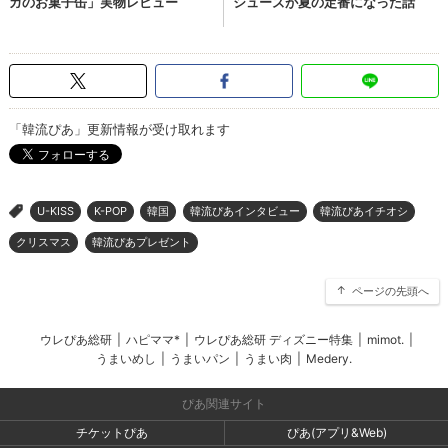
「韓流ぴあ」更新情報が受け取れます
U-KISS
K-POP
韓国
韓流ぴあインタビュー
韓流ぴあイチオシ
>
クリスマス
韓流ぴあプレゼント
ページの先頭へ
ウレぴあ総研
|
ハピママ*
|
ウレぴあ総研 ディズニー特集
|
mimot.
|
うまいめし
|
うまいパン
|
うまい肉
|
Medery.
ぴあ関連サイト
チケットぴあ
ぴあ(アプリ&Web)