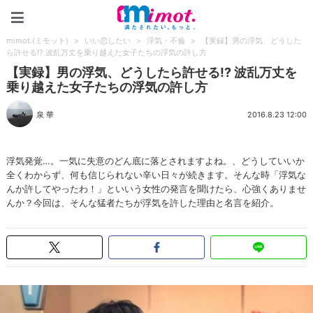
mimot.(ミモット)
mimot.(ミモット)
>
いい恋したい
>
浮気・不倫
>
【実録】男の浮気、どうした
ら許せる!? 波乱万丈を乗り越えた女子たちの浮気の許し方
【実録】男の浮気、どうしたら許せる!? 波乱万丈を
乗り越えた女子たちの浮気の許し方
泉 華
2016.8.23 12:00
浮気発覚…。一気に失意のどん底に落とされますよね。、どうしていいか
全くわからず、何も信じられない辛い日々が続きます。そんな時「浮気な
んか許してやったわ！」といいう女性の発言を聞けたら、心強くありませ
んか？今回は、そんな猛者たちが浮気を許した理由と名言を紹介。