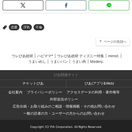
恋愛
浮気
不倫
>
ページの先頭へ
ウレぴあ総研
|
ハピママ*
|
ウレぴあ総研 ディズニー特集
|
mimot.
|
うまいめし
|
うまいパン
|
うまい肉
|
Medery.
ぴあ関連サイト
チケットぴあ
ぴあ(アプリ&Web)
会社案内
プライバシーポリシー
アクセスデータの利用・著作権等
外部送信ポリシー
広告出稿・お取り組みのご相談・情報掲載・その他お問い合わせ
一般の読者の方・ユーザーの方からのお問い合わせ
Copyright (C) PIA Corporation. All Rights Reserved.