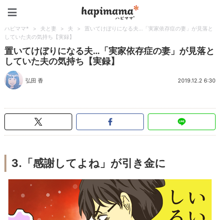
ハピママ*
ハピママ*
>
夫と妻
>
夫
>
置いてけぼりになる夫…「実家依存症の妻」が見落と
していた夫の気持ち【実録】
置いてけぼりになる夫…「実家依存症の妻」が見落と
していた夫の気持ち【実録】
弘田 香
2019.12.2 6:30
3.「感謝してよね」が引き金に