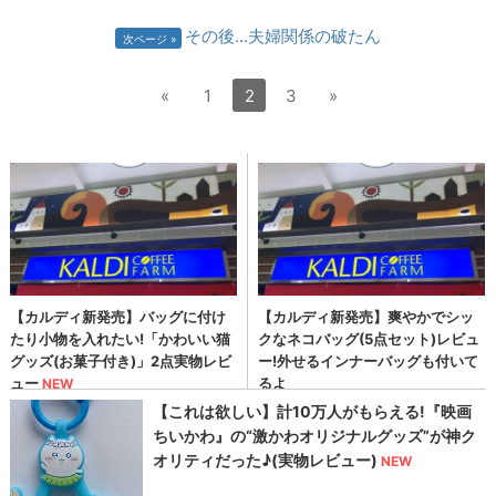
その後…夫婦関係の破たん
次ページ
«
1
2
3
»