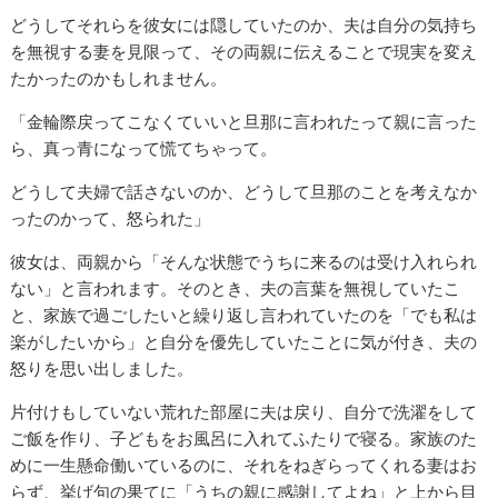
どうしてそれらを彼女には隠していたのか、夫は自分の気持ち
を無視する妻を見限って、その両親に伝えることで現実を変え
たかったのかもしれません。
「金輪際戻ってこなくていいと旦那に言われたって親に言った
ら、真っ青になって慌てちゃって。
どうして夫婦で話さないのか、どうして旦那のことを考えなか
ったのかって、怒られた」
彼女は、両親から「そんな状態でうちに来るのは受け入れられ
ない」と言われます。そのとき、夫の言葉を無視していたこ
と、家族で過ごしたいと繰り返し言われていたのを「でも私は
楽がしたいから」と自分を優先していたことに気が付き、夫の
怒りを思い出しました。
片付けもしていない荒れた部屋に夫は戻り、自分で洗濯をして
ご飯を作り、子どもをお風呂に入れてふたりで寝る。家族のた
めに一生懸命働いているのに、それをねぎらってくれる妻はお
らず、挙げ句の果てに「うちの親に感謝してよね」と上から目