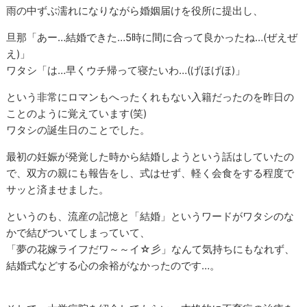
雨の中ずぶ濡れになりながら婚姻届けを役所に提出し、
旦那「あー…結婚できた…5時に間に合って良かったね…(ぜえぜ
え)」
ワタシ「は…早くウチ帰って寝たいわ…(げほげほ)」
という非常にロマンもへったくれもない入籍だったのを昨日の
ことのように覚えています(笑)
ワタシの誕生日のことでした。
最初の妊娠が発覚した時から結婚しようという話はしていたの
で、双方の親にも報告をし、式はせず、軽く会食をする程度で
サッと済ませました。
というのも、流産の記憶と「結婚」というワードがワタシのな
かで結びついてしまっていて、
「夢の花嫁ライフだワ～～イ☆彡」なんて気持ちにもなれず、
結婚式などする心の余裕がなかったのです…。