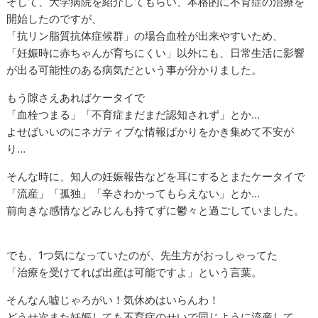
そして、大学病院を紹介してもらい、本格的に不育症の治療を
開始したのですが、
「抗リン脂質抗体症候群」の場合血栓が出来やすいため、
「妊娠時に赤ちゃんが育ちにくい」以外にも、日常生活に影響
が出る可能性のある病気だという事が分かりました。
もう隙さえあればケータイで
「血栓つまる」「不育症まだまだ認知されず」とか…
よせばいいのにネガティブな情報ばかりをかき集めて不安が
り…
そんな時に、知人の妊娠報告などを耳にするとまたケータイで
「流産」「孤独」「辛さわかってもらえない」とか…
前向きな感情などみじんも持てずに鬱々と過ごしていました。
でも、1つ気になっていたのが、先生方がおっしゃってた
「治療を受けてれば出産は可能ですよ」という言葉。
そんなん嘘じゃろがい！気休めはいらんわ！
どうせ次また妊娠しても不育症のせいで同じように流産して、