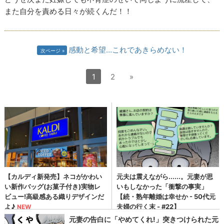
また自分を責める日々が続くんだ！！
感動と希望…これであきらめない！
次ページ
1
2
»