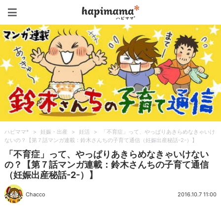
ハピママ*
ハピママ*
>
妊娠・出産
>
妊活
>
「不育症」って、やっぱりあきらめなきゃいけ
ないの？【第７話マンガ連載：鈴木さんちの子育て通信（妊娠出産秘話-2-）】
「不育症」って、やっぱりあきらめなきゃいけない
の？【第７話マンガ連載：鈴木さんちの子育て通信
（妊娠出産秘話-2-）】
Chacco
2016.10.7 11:00