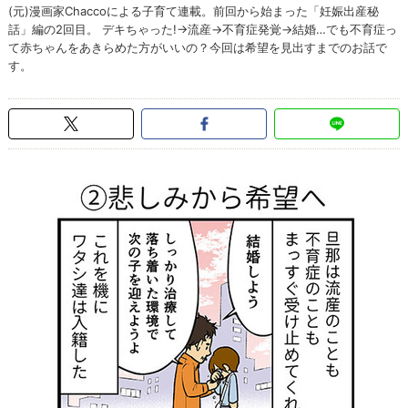
(元)漫画家Chaccoによる子育て連載。前回から始まった「妊娠出産秘
話」編の2回目。 デキちゃった!→流産→不育症発覚→結婚…でも不育症っ
て赤ちゃんをあきらめた方がいいの？今回は希望を見出すまでのお話で
す。