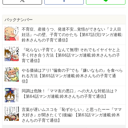
バックナンバー
不育症、産後うつ、発達不安…覚悟ができない『２人目
妊活』への壁、子育てのかたち【第67話(完)マンガ連載:
鈴木さんちの子育て通信】
『叱らない子育て』なんて無理! それでもイヤイヤと上
手く付き合う方法【第66話マンガ連載:鈴木さんちの子
育て通信】
やる価値はアリ! “偏食の子”でも『嫌いなもの』を食べら
れる方法【第65話マンガ連載:鈴木さんちの子育て通
信】
同調は危険！「ママ友の悪口」への大人な対処法は？
【第64話マンガ連載:鈴木さんちの子育て通信】
言葉が遅いムスコを「恥ずかしい」と思ったーー『ママ
大好き』が聞きたくて(後編) 【第63話マンガ連載:鈴木
さんちの子育て通信】