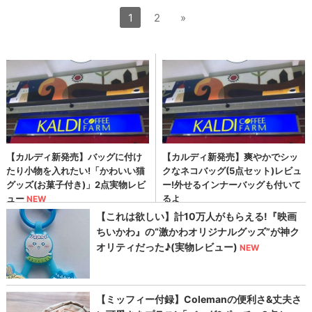
1
2
»