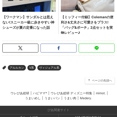
アルルカン
V系
ヴィジュアル系
>
ページの先頭へ
ウレぴあ総研
|
ハピママ*
|
ウレぴあ総研 ディズニー特集
|
mimot.
|
うまいめし
|
うまいパン
|
うまい肉
|
Medery.
ぴあ関連サイト