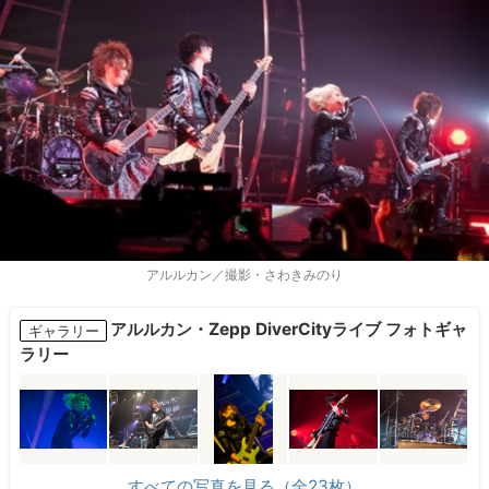
アルルカン／撮影・さわきみのり
アルルカン・Zepp DiverCityライブ フォトギャ
ギャラリー
ラリー
すべての写真を見る（全23枚）