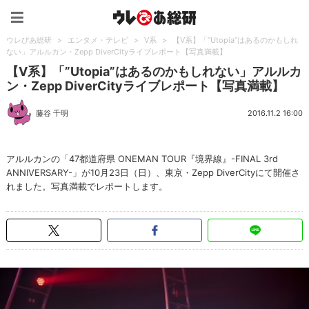
ウレぴあ総研（うれぴあ）
ウレぴあ総研
>
エンタメ・テレビ
>
V系
>
【V系】「”Utopia”はあるのかもしれ
ない」アルルカン・Zepp DiverCityライブレポート【写真満載】
【V系】「”Utopia”はあるのかもしれない」アルルカ
ン・Zepp DiverCityライブレポート【写真満載】
藤谷 千明
2016.11.2 16:00
アルルカンの「47都道府県 ONEMAN TOUR『境界線』-FINAL 3rd
ANNIVERSARY-」が10月23日（日）、東京・Zepp DiverCityにて開催さ
れました。写真満載でレポートします。