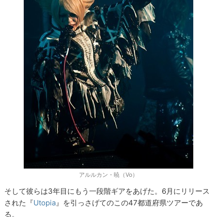
アルルカン・暁（Vo）
そして彼らは3年目にもう一段階ギアをあげた。6月にリリース
された『
Utopia
』を引っさげてのこの47都道府県ツアーであ
る。