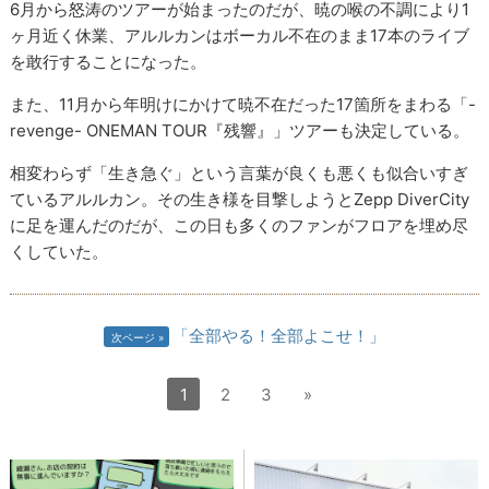
6月から怒涛のツアーが始まったのだが、暁の喉の不調により1
ヶ月近く休業、アルルカンはボーカル不在のまま17本のライブ
を敢行することになった。
また、11月から年明けにかけて暁不在だった17箇所をまわる「-
revenge- ONEMAN TOUR『残響』」ツアーも決定している。
相変わらず「生き急ぐ」という言葉が良くも悪くも似合いすぎ
ているアルルカン。その生き様を目撃しようとZepp DiverCity
に足を運んだのだが、この日も多くのファンがフロアを埋め尽
くしていた。
「全部やる！全部よこせ！」
次ページ
1
2
3
»