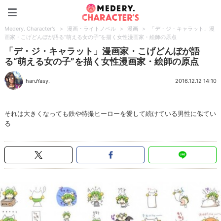
Medery. Character's
Medery. Character's
>
漫画・ライトノベル
>
漫画
>
「デ・ジ・キャラット」漫
画家・こげどんぼが語る“萌える女の子”を描く女性漫画家・絵師の原点
「デ・ジ・キャラット」漫画家・こげどんぼが語
る“萌える女の子”を描く女性漫画家・絵師の原点
haruYasy.
2016.12.12 14:10
それは大きくなっても鉄や特撮ヒーローを愛して続けている男性に似てい
る