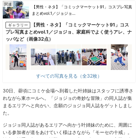
【男性・ネタ】「コミックマーケット91」コスプレ写真
まとめvol.1／ジョジョ…
【男性・ネタ】「コミックマーケット91」コス
ギャラリー
プレ写真まとめvol.1／ジョジョ、家庭科でよく使うアレ、ナ
ッパなど（画像32点）
すべての写真を見る（全32枚）
30日、昼頃にコミケ会場へ到着した叶姉妹はスタッフに誘導さ
れながら東ホールへ。「ジョジョの奇妙な冒険」の同人誌が集
まるエリアへと向かい、念願のジョジョ同人誌をゲットしまし
た。
ジョジョ同人誌があるエリアへ向かう叶姉妹のために、周囲に
いる参加者が道をあけていく様はさながら「モーセの十戒」。