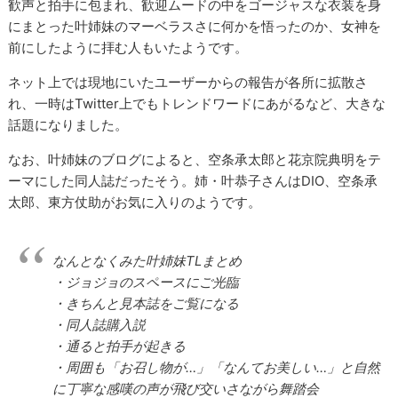
歓声と拍手に包まれ、歓迎ムードの中をゴージャスな衣装を身
にまとった叶姉妹のマーベラスさに何かを悟ったのか、女神を
前にしたように拝む人もいたようです。
ネット上では現地にいたユーザーからの報告が各所に拡散さ
れ、一時はTwitter上でもトレンドワードにあがるなど、大きな
話題になりました。
なお、叶姉妹のブログによると、空条承太郎と花京院典明をテ
ーマにした同人誌だったそう。姉・叶恭子さんはDIO、空条承
太郎、東方仗助がお気に入りのようです。
なんとなくみた叶姉妹TLまとめ
・ジョジョのスペースにご光臨
・きちんと見本誌をご覧になる
・同人誌購入説
・通ると拍手が起きる
・周囲も「お召し物が…」「なんてお美しい…」と自然
に丁寧な感嘆の声が飛び交いさながら舞踏会