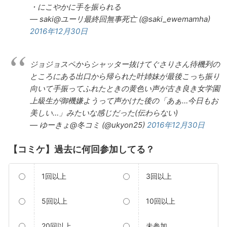
・にこやかに手を振られる
— saki@ユーリ最終回無事死亡 (@saki_ewemamha)
2016年12月30日
ジョジョスペからシャッター抜けてぐさりさん待機列の
ところにある出口から帰られた叶姉妹が最後こっち振り
向いて手振ってふれたときの黄色い声が古き良き女学園
上級生が御機嫌ようって声かけた後の「あぁ…今日もお
美しい…」みたいな感じだった(伝わらない)
— ゆーきょ@冬コミ (@ukyon25)
2016年12月30日