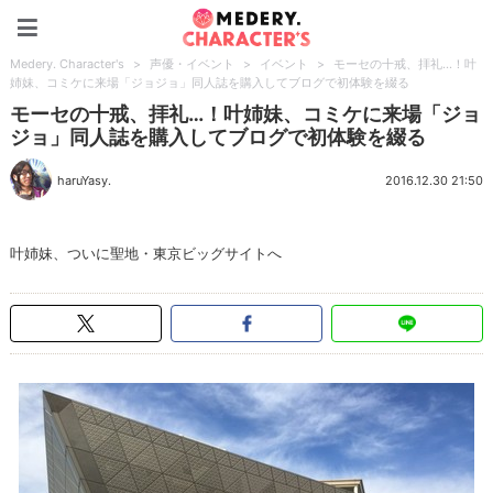
Medery. Character's
Medery. Character's
>
声優・イベント
>
イベント
>
モーセの十戒、拝礼…！叶
姉妹、コミケに来場「ジョジョ」同人誌を購入してブログで初体験を綴る
モーセの十戒、拝礼…！叶姉妹、コミケに来場「ジョ
ジョ」同人誌を購入してブログで初体験を綴る
haruYasy.
2016.12.30 21:50
叶姉妹、ついに聖地・東京ビッグサイトへ