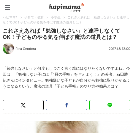
ハピママ*
ハピママ*
>
子育て・教育
>
小学生
>
これさえあれば「勉強しなさい」と連呼し
なくてOK！子どものやる気を伸ばす魔法の道具とは？
これさえあれば「勉強しなさい」と連呼しなくて
OK！子どものやる気を伸ばす魔法の道具とは？
Rina Onodera
2017.1.8 12:00
「勉強しなさい」と何度もしつこく言う親にはなりたくないですよね。今
回は、『勉強しない子には「1冊の手帳」を与えよう！』の著者、石田勝
紀さんにインタビュー。勉強嫌いな子どもが自分から勉強に取りかかるよ
うになるという、魔法の道具「子ども手帳」のやり方や効果とは？