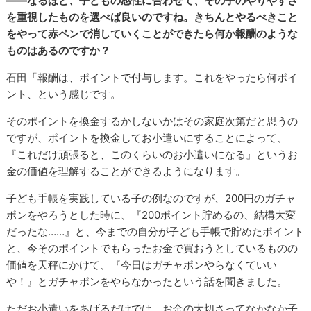
――なるほど、子どもの感性に合わせて、その子のやりやすさ
を重視したものを選べば良いのですね。きちんとやるべきこと
をやって赤ペンで消していくことができたら何か報酬のような
ものはあるのですか？
石田「報酬は、ポイントで付与します。これをやったら何ポイ
ント、という感じです。
そのポイントを換金するかしないかはその家庭次第だと思うの
ですが、ポイントを換金してお小遣いにすることによって、
『これだけ頑張ると、このくらいのお小遣いになる』というお
金の価値を理解することができるようになります。
子ども手帳を実践している子の例なのですが、200円のガチャ
ポンをやろうとした時に、『200ポイント貯めるの、結構大変
だったな……』と、今までの自分が子ども手帳で貯めたポイント
と、今そのポイントでもらったお金で買おうとしているものの
価値を天秤にかけて、『今日はガチャポンやらなくていい
や！』とガチャポンをやらなかったという話を聞きました。
ただお小遣いをあげるだけでは、お金の大切さってなかなか子