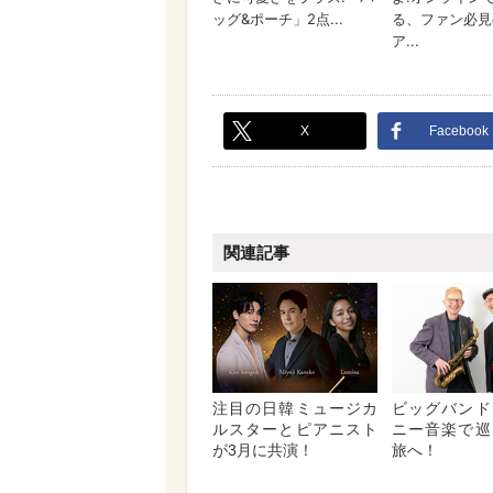
X
Facebook
関連記事
注目の日韓ミュージカ
ビッグバンド
ルスターとピアニスト
ニー音楽で巡
が3月に共演！
旅へ！