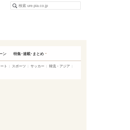
ーン
特集･連載･まとめ
アート
スポーツ
サッカー
韓流・アジア