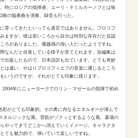
。特にロシアの指揮者、ユーリ・テミルカーノフとは毎
2曲の協奏曲を演奏、録音も行った。
に育ってきたといっても過言ではありません。プロコフ
みますが、彼は若いころから自分は特別な存在だと自認
ころがありました。優越感の強い人だったようですね。
間なんだと自覚している様子が見てとれます。短編集は
で出版したもので、日本語訳も出ています。とても奇妙
とは違い、やはりプロコフィエフの音楽に通じるところ
をいうのですが、それがとても印象に残ります」
、2004年にニューヨークでロリン・マゼールの指揮で初め
色彩がとても印象的。その奥に内なるエネルギーが潜んで
ノスタルジックな風、背筋がゾクッとするような風、墓場の
らやってきてどこかへ消えていくイメージ。キャラクタ
とても魅力的で、弾いていて楽しいですね」