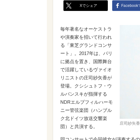
Xでシェア
Faceboo
毎年著名なオーケストラ
や演奏家を招いて行われ
る「東芝グランドコンサ
ート」。2017年は、パリ
に拠点を置き、国際舞台
で活躍しているヴァイオ
リニストの庄司紗矢香が
登場。クシシュトフ・ウ
ルバンスキが指揮する
NDRエルプフィルハーモ
ニー管弦楽団（ハンブル
ク北ドイツ放送交響楽
庄司紗矢香 (
団）と共演する。
同コンサートで今回彼女が演奏するの