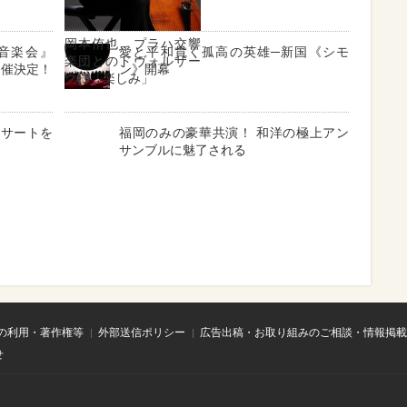
岡本侑也、プラハ交響
音楽会』
愛と平和貫く孤高の英雄─新国《シモ
楽団とのドヴォルザー
開催決定！
ン》開幕
クに「楽しみ」
ンサートを
福岡のみの豪華共演！ 和洋の極上アン
サンブルに魅了される
の利用・著作権等
外部送信ポリシー
広告出稿・お取り組みのご相談・情報掲載
せ