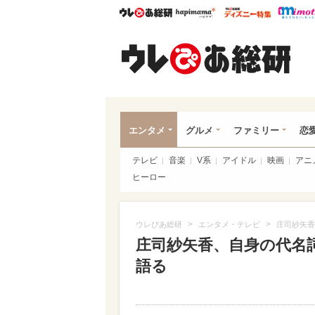
ウレぴあ総研
ハピママ*
ウレぴあ
ウレ
エンタメ
グルメ
ファミリー
恋
テレビ
音楽
V系
アイドル
映画
アニ
ヒーロー
>
>
ウレぴあ総研
エンタメ・テレビ
庄司紗矢香
庄司紗矢香、自身の代名
語る