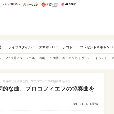
総研 ディズニー特集
mimot.
うまいめし
うまいパン
うまい肉
Medery.
ぴあ総研（うれぴあ）
愛
ライフスタイル
スマホ・IT
シゴト
プレゼント＆キャンペ
メ
2.5次元ミュージカル
演劇
ニコ動
本・マンガ
ゲーム
イベント
、自身の代名詞的な曲、プロコフィエフの協奏曲を語る
詞的な曲、プロコフィエフの協奏曲を
2017.1.11 17:40配信