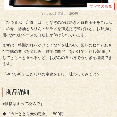
すべての画像
『ひつまぶし定食』1,290円
『ひつまぶし定食』は、うなぎのかば焼きと錦糸玉子をごはん
にのせ、醤油とみりん・ザラメを加えた特製だれと、お茶漬け
用のかつおベースの白だしが付けられています。
まずは、特製だれをかけてうなぎを味わい、薬味のねぎとわさ
びで味の変化を楽しみ、最後に白だしをかけて、だし茶漬けと
してさらっと食べるなど、お好みの食べ方でうなぎを堪能でき
ます。
「やよい軒」こだわりの定食をぜひ、味わってみては？
商品詳細
※価格はすべて税込です
◆
『冷汁ととり天の定食』…890円