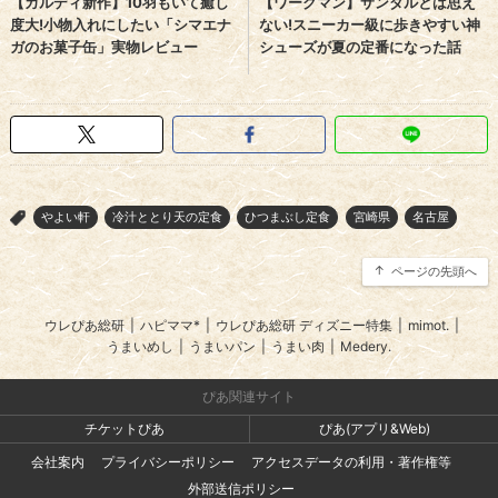
やよい軒
冷汁ととり天の定食
ひつまぶし定食
宮崎県
名古屋
>
ページの先頭へ
ウレぴあ総研
|
ハピママ*
|
ウレぴあ総研 ディズニー特集
|
mimot.
|
うまいめし
|
うまいパン
|
うまい肉
|
Medery.
ぴあ関連サイト
チケットぴあ
ぴあ(アプリ&Web)
会社案内
プライバシーポリシー
アクセスデータの利用・著作権等
外部送信ポリシー