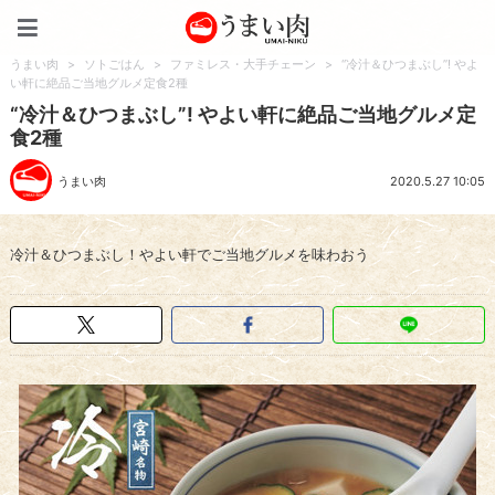
うまい肉
うまい肉
>
ソトごはん
>
ファミレス・大手チェーン
>
“冷汁＆ひつまぶし”! やよ
い軒に絶品ご当地グルメ定食2種
“冷汁＆ひつまぶし”! やよい軒に絶品ご当地グルメ定
食2種
うまい肉
2020.5.27 10:05
冷汁＆ひつまぶし！やよい軒でご当地グルメを味わおう