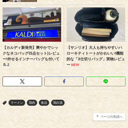
ラーメン
鶏肉
食品
鶏白湯
>
ページの先頭へ