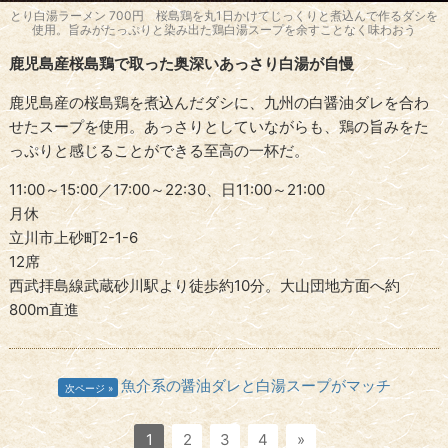
とり白湯ラーメン 700円 桜島鶏を丸1日かけてじっくりと煮込んで作るダシを
使用。旨みがたっぷりと染み出た鶏白湯スープを余すことなく味わおう
鹿児島産桜島鶏で取った奥深いあっさり白湯が自慢
鹿児島産の桜島鶏を煮込んだダシに、九州の白醤油ダレを合わ
せたスープを使用。あっさりとしていながらも、鶏の旨みをた
っぷりと感じることができる至高の一杯だ。
11:00～15:00／17:00～22:30、日11:00～21:00
月休
立川市上砂町2-1-6
12席
西武拝島線武蔵砂川駅より徒歩約10分。大山団地方面へ約
800m直進
魚介系の醤油ダレと白湯スープがマッチ
次ページ
1
2
3
4
»