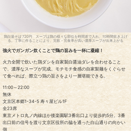
鶏白湯そば 720円 スープは鶏の様々な部位を時間差で入れ、10時間炊き上げ
る。丁寧に作ることにより、完飲・完食率が高い濃厚スープが出来上がる
強火でガンガン炊くことで鶏の旨みを一杯に凝縮！
火力全開で炊いた鶏ダシを自家製白醤油ダレを合わせること
で、濃厚なスープが完成。モチモチ食感の自家製麺をくぐらせ
て食べれば、際立つ鶏の旨さをより一層堪能できる。
11:00～22:00
無休
文京区本郷1-34-5 寿々屋ビル1F
全23席
東京メトロ丸ノ内線ほか後楽園駅3番出口より徒歩約5分。3番
出口前の信号を渡り文京区役所の脇を通った白山通りの向かい
側