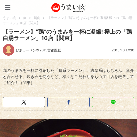
うまい肉
うまい肉
>
肉
>
鶏肉
>
【ラーメン】“鶏”のうまみを一杯に凝縮! 極上の「鶏白湯
ラーメン」16店【関東】
【ラーメン】“鶏”のうまみを一杯に凝縮! 極上の「鶏
白湯ラーメン」16店【関東】
ぴあラーメン本2015首都圏版
2015.1.6 17:30
鶏のうまみを一杯に凝縮した「鶏系ラーメン」。濃厚系はもちろん、魚介
と合わせる、焼き石を使うなど、様々なこだわりをもつ注目店を厳選して
ご紹介！（関東）