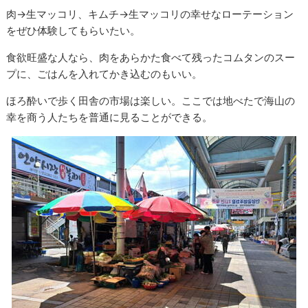
肉→生マッコリ、キムチ→生マッコリの幸せなローテーション
をぜひ体験してもらいたい。
食欲旺盛な人なら、肉をあらかた食べて残ったコムタンのスー
プに、ごはんを入れてかき込むのもいい。
ほろ酔いで歩く田舎の市場は楽しい。ここでは地べたで海山の
幸を商う人たちを普通に見ることができる。