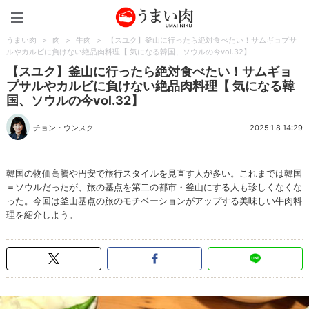
うまい肉
うまい肉
>
肉
>
牛肉
>
【スユク】釜山に行ったら絶対食べたい！サムギョプサ
ルやカルビに負けない絶品肉料理【 気になる韓国、ソウルの今vol.32】
【スユク】釜山に行ったら絶対食べたい！サムギョ
プサルやカルビに負けない絶品肉料理【 気になる韓
国、ソウルの今vol.32】
チョン・ウンスク
2025.1.8 14:29
韓国の物価高騰や円安で旅行スタイルを見直す人が多い。これまでは韓国
＝ソウルだったが、旅の基点を第二の都市・釜山にする人も珍しくなくな
った。今回は釜山基点の旅のモチベーションがアップする美味しい牛肉料
理を紹介しよう。