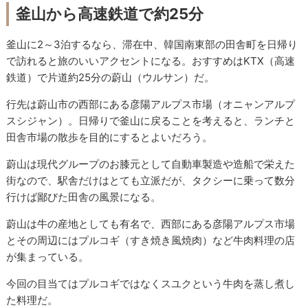
釜山から高速鉄道で約25分
釜山に2～3泊するなら、滞在中、韓国南東部の田舎町を日帰り
で訪れると旅のいいアクセントになる。おすすめはKTX（高速
鉄道）で片道約25分の蔚山（ウルサン）だ。
行先は蔚山市の西部にある彦陽アルプス市場（オニャンアルプ
スシジャン）。日帰りで釜山に戻ることを考えると、ランチと
田舎市場の散歩を目的にするとよいだろう。
蔚山は現代グループのお膝元として自動車製造や造船で栄えた
街なので、駅舎だけはとても立派だが、タクシーに乗って数分
行けば鄙びた田舎の風景になる。
蔚山は牛の産地としても有名で、西部にある彦陽アルプス市場
とその周辺にはプルコギ（すき焼き風焼肉）など牛肉料理の店
が集まっている。
今回の目当てはプルコギではなくスユクという牛肉を蒸し煮し
た料理だ。