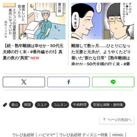
釜山
韓国
スユク
コムタン
牛肉料理
至福な体験・旅特集
>
ページの先頭へ
ウレぴあ総研
|
ハピママ*
|
ウレぴあ総研 ディズニー特集
|
mimot.
|