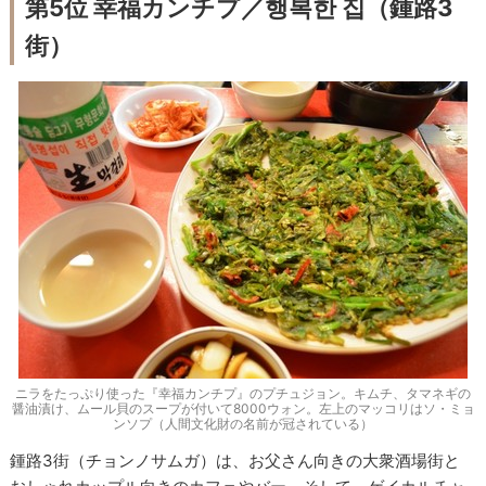
第5位 幸福カンチプ／행복한 집（鍾路3
街）
ニラをたっぷり使った『幸福カンチプ』のプチュジョン。キムチ、タマネギの
醤油漬け、ムール貝のスープが付いて8000ウォン。左上のマッコリはソ・ミョ
ンソプ（人間文化財の名前が冠されている）
鍾路3街（チョンノサムガ）は、お父さん向きの大衆酒場街と