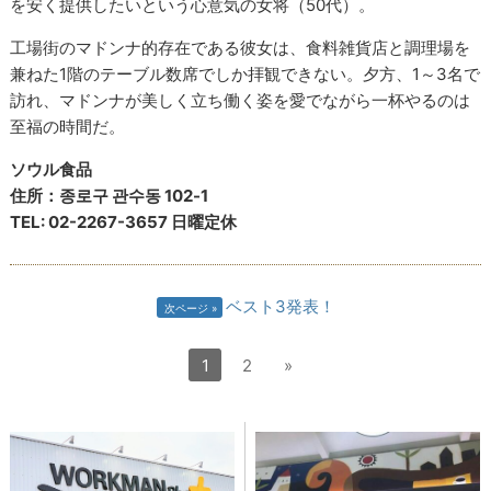
を安く提供したいという心意気の女将（50代）。
工場街のマドンナ的存在である彼女は、食料雑貨店と調理場を
兼ねた1階のテーブル数席でしか拝観できない。夕方、1～3名で
訪れ、マドンナが美しく立ち働く姿を愛でながら一杯やるのは
至福の時間だ。
ソウル食品
住所：종로구 관수동 102-1
TEL: 02-2267-3657 日曜定休
ベスト3発表！
次ページ
1
2
»