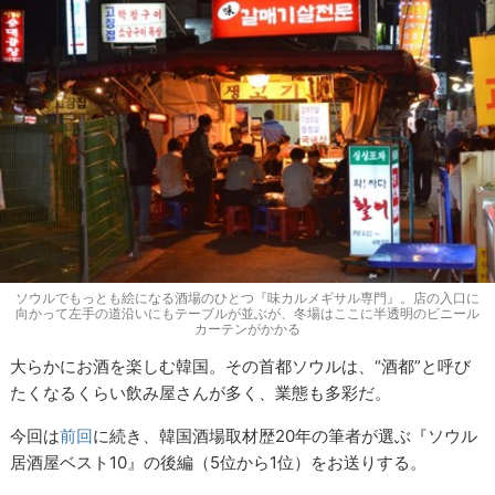
ソウルでもっとも絵になる酒場のひとつ『味カルメギサル専門』。店の入口に
向かって左手の道沿いにもテーブルが並ぶが、冬場はここに半透明のビニール
カーテンがかかる
大らかにお酒を楽しむ韓国。その首都ソウルは、“酒都”と呼び
たくなるくらい飲み屋さんが多く、業態も多彩だ。
今回は
前回
に続き、韓国酒場取材歴20年の筆者が選ぶ『ソウル
居酒屋ベスト10』の後編（5位から1位）をお送りする。