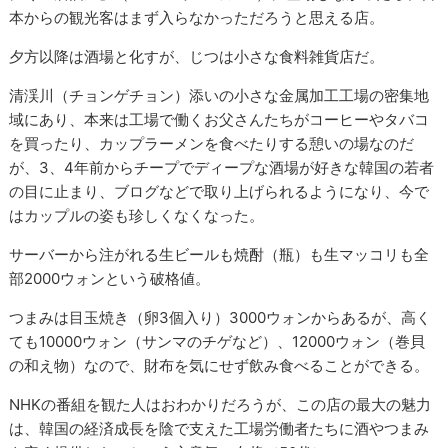
本からの観光客はまず入らなかっただろうと思える店。
夕方以降は酒場と化すが、じつは小さな食料雑貨店だ。
清渓川（チョンゲチョン）添いの小さな金属加工工場の密集地
域にあり、本来は工場で働くお父さんたちがコーヒーやタバコ
を買ったり、カップラーメンを食べたりする憩いの場なのだ
が、3、4年前からチープでディープな酒場が好きな韓国の若者
の目に止まり、ブログなどで取り上げられるようになり、今で
はカップルの姿も珍しくなくなった。
サーバーから注がれる生ビールも焼酎（瓶）も生マッコリも全
部2000ウォンという破格値。
つまみは目玉焼き（卵3個入り）3000ウォンからあるが、高く
ても10000ウォン（サンマのチゲなど）、12000ウォン（巻貝
の和え物）なので、財布を気にせず飲み食べることができる。
NHKの番組を観た人はおわかりだろうが、この店の最大の魅力
は、韓国の経済成長を陰で支えた工場労働者たちに酒やつまみ