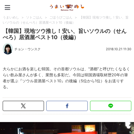
うまいめし
うまいめし
>
ソトごはん
>
ごほうびごはん
>
【韓国】現地ツウ推し！安い、旨
いソウルの（せんべろ）居酒屋ベスト10（後編）
【韓国】現地ツウ推し！安い、旨いソウルの（せん
べろ）居酒屋ベスト10（後編）
チョン・ウンスク
2018.10.21 11:30
大らかにお酒を楽しむ韓国。その首都ソウルは、“酒都”と呼びたくなるく
らい飲み屋さんが多く、業態も多彩だ。今回は韓国酒場取材歴20年の筆
者が選ぶ『ソウル居酒屋ベスト10』の後編（5位から1位）をお送りす
る。