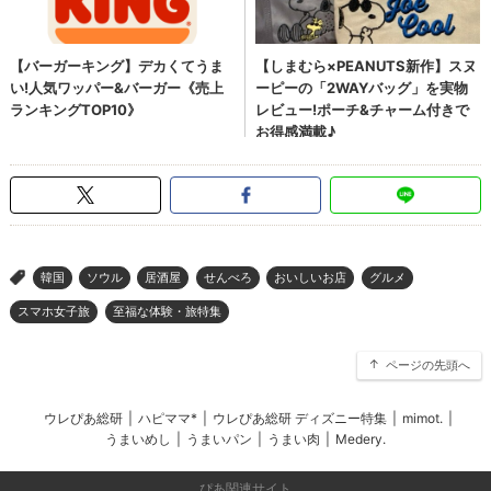
韓国
ソウル
居酒屋
せんべろ
おいしいお店
グルメ
>
スマホ女子旅
至福な体験・旅特集
ページの先頭へ
ウレぴあ総研
|
ハピママ*
|
ウレぴあ総研 ディズニー特集
|
mimot.
|
うまいめし
|
うまいパン
|
うまい肉
|
Medery.
ぴあ関連サイト