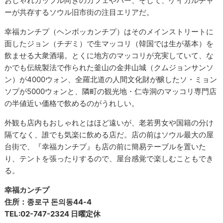
おしゃれカップル向きのカフェやバー、そして、ゲイカルチャ
ーが共存するソウル旧市街の注目エリアだ。
幸福カンチプ（ヘンボッカンチプ）はそのメインストリートに
面したジョン（チヂミ）で生マッコリ（韓国では生が基本）を
飲ませる大衆酒場。とくに地方のマッコリが充実していて、な
かでも伝統製法で作られた釜山の金井山城（クムジョンサンソ
ン）が4000ウォン、全羅北道の人間文化財が醸したソ・ミョン
ソプが5000ウォンと、隣町の観光地・仁寺洞のマッコリ専門店
の半値近い価格で飲めるのがうれしい。
外観も店内もおしゃれとはほど遠いが、老若男女や国籍の分け
隔てなく、誰でも気楽に飲める店だ。店の前はソウル最大の屋
台街で、『幸福カンチプ』も店の前に簡易テーブルを置いた
り、テントを張ったりするので、屋台感覚で楽しむこともでき
る。
幸福カンチプ
住所：종로구 돈의동44-4
TEL:02-747-2324 日曜定休