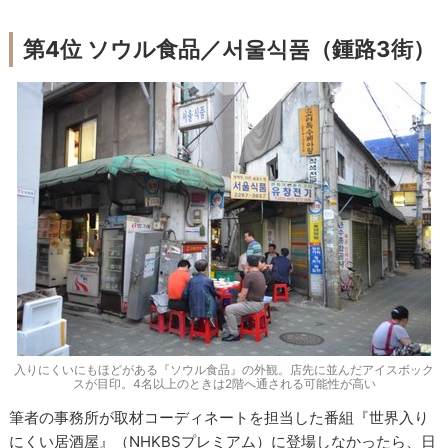
第4位 ソウル食品／서울식품（鍾路3街）
入りにくいにもほどがある『ソウル食品』の外観。店先に並んだアイスボック
スが目印。4名以上のときは2階へ通される可能性が高い
筆者の事務所が取材コーディネートを担当した番組『世界入り
にくい居酒屋』（NHKBSプレミアム）に登場しなかったら、日