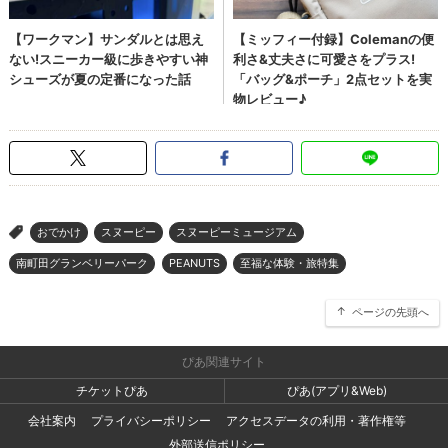
おでかけ
スヌーピー
スヌーピーミュージアム
>
南町田グランベリーパーク
PEANUTS
至福な体験・旅特集
ページの先頭へ
ぴあ関連サイト
チケットぴあ
ぴあ(アプリ&Web)
会社案内
プライバシーポリシー
アクセスデータの利用・著作権等
外部送信ポリシー