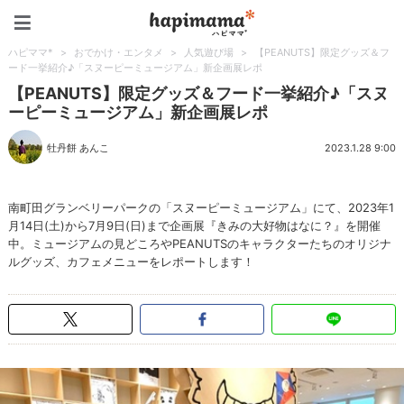
ハピママ*
ハピママ*
>
おでかけ・エンタメ
>
人気遊び場
>
【PEANUTS】限定グッズ＆フ
ード一挙紹介♪「スヌーピーミュージアム」新企画展レポ
【PEANUTS】限定グッズ＆フード一挙紹介♪「スヌ
ーピーミュージアム」新企画展レポ
牡丹餅 あんこ
2023.1.28 9:00
南町田グランベリーパークの「スヌーピーミュージアム」にて、2023年1
月14日(土)から7月9日(日)まで企画展『きみの大好物はなに？』を開催
中。ミュージアムの見どころやPEANUTSのキャラクターたちのオリジナ
ルグッズ、カフェメニューをレポートします！