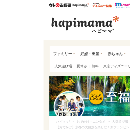
ウレぴあ総研
ハピママ*
ウレぴあ
ハピ
ファミリー
妊娠・出産
赤ちゃん
人気遊び場
夏休み
無料
東京ディズニー
>
>
ハピママ*
おでかけ・エンタメ
人気遊び場
【おでかけ】京都の大自然を楽しむ！新グランピン