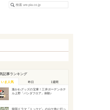
気記事ランキング
いま人気
昨日
1週間
激かわグッズの宝庫！三井ガーデンホテ
ル上野「パンダフロア」体験♪
韓国ドラマ『トッケビ』のロケ地に行っ