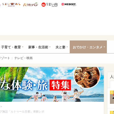
総研 ディズニー特集
mimot.
うまいめし
うまいパン
うまい肉
Medery.
ママ*
子育て・教育
家事・生活術
夫と妻
おでかけ・エンタメ
リゾート
テレビ・映画
人
1
>
グ施設「ルトゥール京都」体験レポ
2