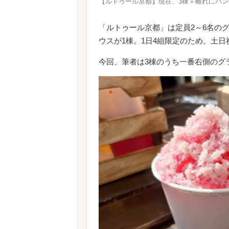
【ルトゥール京都】現在、3棟＋離れにバン
「ルトゥール京都」は定員2～6名のグ
ウスが1棟。1日4組限定のため、土
今回、筆者は3棟のうち一番右側のグ