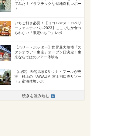
てみた！ドラマチックな聖地巡礼レポー
ト
いちご好き必見！【ヨコハマストロベリ
ーフェスティバル2023】ここでしか食べ
られない「限定いちご」レポ
【ハリー・ポッター】世界最大規模「ス
タジオツアー東京」オープン日決定！東
京ならではのツアー体験も
【山梨】天然温泉&サウナ・プールが充
実！極上の『AWAUMI 富士河口湖リゾー
ト』宿泊体験レポ
続きを読み込む