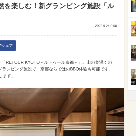
然を楽しむ！新グランピング施設「ル
3
2022.9.24 9:00
kでシェア
4
た「RETOUR KYOTO～ルトゥール京都～」。山の奥深くの
グランピング施設で、京都ならではのBBQ体験も可能です。
5
します。