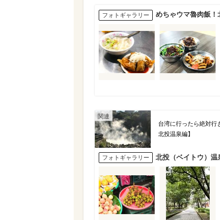
めちゃウマ魯肉飯！
フォトギャラリー
台湾に行ったら絶対行
北投温泉編】
北投（ベイトウ）温
フォトギャラリー