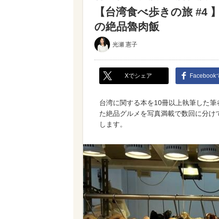
【台湾食べ歩きの旅 #4
の絶品魯肉飯
光瀬 憲子
Xでシェア
Faceboo
台湾に関する本を10冊以上執筆した筆
た絶品グルメを写真満載で数回に分け
します。