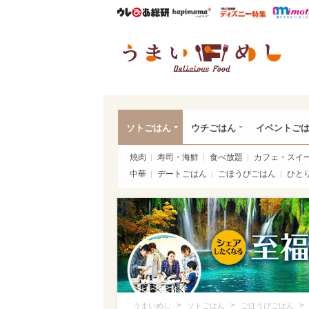
ウレぴあ総研
ハピママ*
ウレぴあ
うま
ソトごはん
ウチごはん
イベントご
焼肉
寿司・海鮮
食べ放題
カフェ・スイ
中華
デートごはん
ごほうびごはん
ひと
>
>
>
うまいめし
ソトごはん
ごほうびごはん