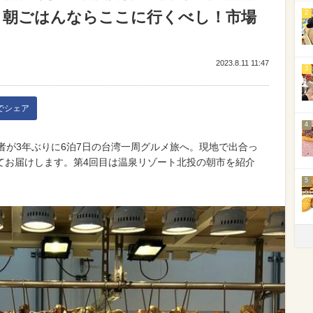
 】朝ごはんならここに行くべし！市場
2
2023.8.11 11:47
3
kでシェア
4
者が3年ぶりに6泊7日の台湾一周グルメ旅へ。現地で出合っ
てお届けします。第4回目は温泉リゾート北投の朝市を紹介
5