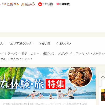
総研 ディズニー特集
mimot.
うまいめし
うまいパン
うまい肉
Medery.
いめし
はん
エリア別グルメ
うまい肉
うまいパン
ーツ
ラーメン・餃子
カレー
揚げもの
メガグルメ
ファミレス・大手チェ
りめし
達人のイチオシ！
人
1
【台湾食べ歩きの旅 #4 】朝ごはんならここに行くべし！市場の絶品魯肉飯