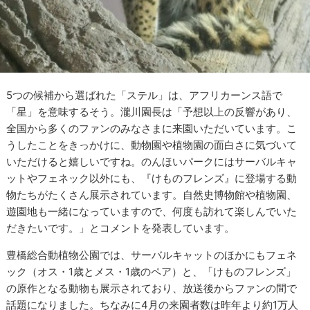
5つの候補から選ばれた「ステル」は、アフリカーンス語で
「星」を意味するそう。瀧川園長は「予想以上の反響があり、
全国から多くのファンのみなさまに来園いただいています。こ
うしたことをきっかけに、動物園や植物園の面白さに気づいて
いただけると嬉しいですね。のんほいパークにはサーバルキャ
ットやフェネック以外にも、『けものフレンズ』に登場する動
物たちがたくさん展示されています。自然史博物館や植物園、
遊園地も一緒になっていますので、何度も訪れて楽しんでいた
だきたいです。」とコメントを発表しています。
豊橋総合動植物公園では、サーバルキャットのほかにもフェネ
ック（オス・1歳とメス・1歳のペア）と、「けものフレンズ」
の原作となる動物も展示されており、放送後からファンの間で
話題になりました。ちなみに4月の来園者数は昨年より約1万人