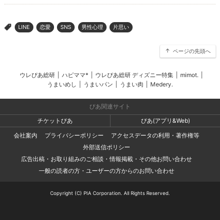
LINE
恋愛
SNS
男性心理
片思い
>
ページの先頭へ
ウレぴあ総研
|
ハピママ*
|
ウレぴあ総研 ディズニー特集
|
mimot.
|
うまいめし
|
うまいパン
|
うまい肉
|
Medery.
ぴあ関連サイト
チケットぴあ
ぴあ(アプリ&Web)
会社案内
プライバシーポリシー
アクセスデータの利用・著作権等
外部送信ポリシー
広告出稿・お取り組みのご相談・情報掲載・その他お問い合わせ
一般の読者の方・ユーザーの方からのお問い合わせ
Copyright (C) PIA Corporation. All Rights Reserved.