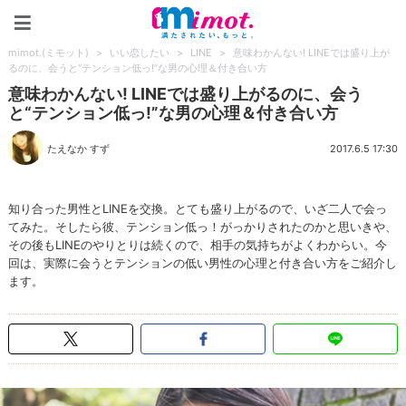
mimot.(ミモット)
mimot.(ミモット)
>
いい恋したい
>
LINE
>
意味わかんない! LINEでは盛り上が
るのに、会うと“テンション低っ!”な男の心理＆付き合い方
意味わかんない! LINEでは盛り上がるのに、会う
と“テンション低っ!”な男の心理＆付き合い方
たえなか すず
2017.6.5 17:30
知り合った男性とLINEを交換。とても盛り上がるので、いざ二人で会っ
てみた。そしたら彼、テンション低っ！がっかりされたのかと思いきや、
その後もLINEのやりとりは続くので、相手の気持ちがよくわからい。今
回は、実際に会うとテンションの低い男性の心理と付き合い方をご紹介し
ます。