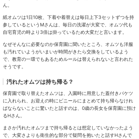
ん。
紙オムツは1日10枚、下着や着替えは毎日上下3セットずつを持
参しているというMさんは、毎日の洗濯が大変で、オムツ代も
自宅育児の時より3倍は掛っているため大変だと言います。
なぜそんなに必要なのか保育園に聞いたところ、オムツも洋服
も汚れていようがいまいが時間がきたら交換をしているよう
で、教育の一環でもあるためルールは替えられないと言われた
そうです。
汚れたオムツは持ち帰る？
保育園で取り替えたオムツは、入園時に用意した蓋付きバケツ
に入れられ、お迎えの時にビニールにまとめて持ち帰らなけれ
ばならないことに驚いたと話すのは、0歳の長女を保育園に預け
るHさん。
まさか汚れたオムツまで持ち帰るとは想定していなかったよう
で、大変さよりも衛生的な部分で疑問を抱いたと話すHさんで