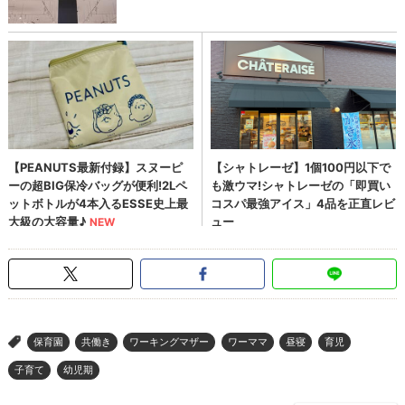
保育園
共働き
ワーキングマザー
ワーママ
昼寝
育児
>
子育て
幼児期