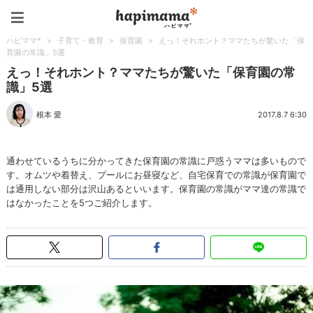
ハピママ*
ハピママ*
>
子育て・教育
>
保育園
>
えっ！それホント？ママたちが驚いた「保
育園の常識」5選
えっ！それホント？ママたちが驚いた「保育園の常
識」5選
根本 愛
2017.8.7 6:30
通わせているうちに分かってきた保育園の常識に戸惑うママは多いもので
す。オムツや着替え、プールにお昼寝など、自宅保育での常識が保育園で
は通用しない部分は沢山あるといいます。保育園の常識がママ達の常識で
はなかったことを5つご紹介します。