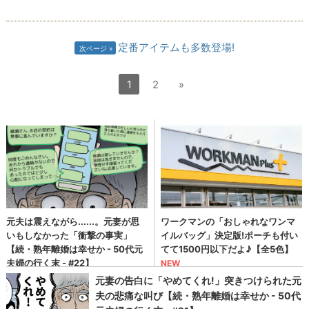
定番アイテムも多数登場!
次ページ
1
2
»