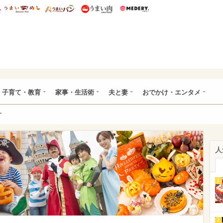
総研 ディズニー特集
mimot.
うまいめし
うまいパン
うまい肉
Medery.
ママ*
子育て・教育
家事・生活術
夫と妻
おでかけ・エンタメ
ー
人
1
2