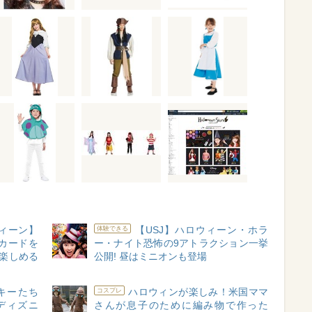
ウィーン】
【USJ】ハロウィーン・ホラ
体験できる
カードを
ー・ナイト恐怖の9アトラクション一挙
ら楽しめる
公開! 昼はミニオンも登場
ッキーたち
ハロウィンが楽しみ！米国ママ
コスプレ
「ディズニ
さんが息子のために編み物で作った