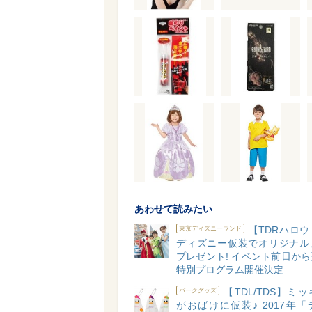
あわせて読みたい
【TDRハロ
東京ディズニーランド
ディズニー仮装でオリジナル
プレゼント! イベント前日か
特別プログラム開催決定
【TDL/TDS】ミ
パークグッズ
がおばけに仮装♪ 2017年