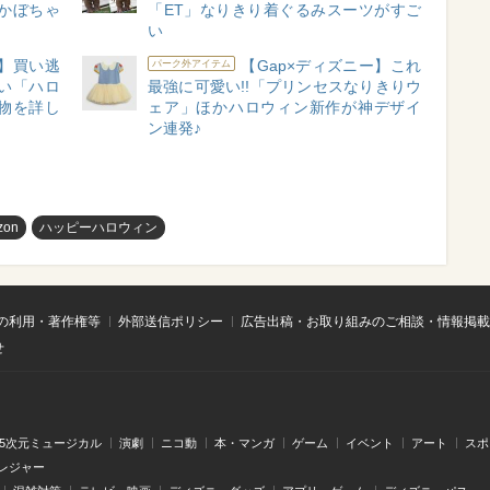
かぼちゃ
「ET」なりきり着ぐるみスーツがすご
い
】買い逃
【Gap×ディズニー】これ
パーク外アイテム
愛い「ハロ
最強に可愛い!!「プリンセスなりきりウ
物を詳し
ェア」ほかハロウィン新作が神デザイ
ン連発♪
zon
ハッピーハロウィン
の利用・著作権等
外部送信ポリシー
広告出稿・お取り組みのご相談・情報掲載
せ
.5次元ミュージカル
演劇
ニコ動
本・マンガ
ゲーム
イベント
アート
スポ
レジャー