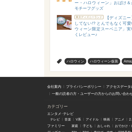
ー・ハロウィーン」おばけ＆
モチーフグッズ
【ディズニー
東京ディズニーランド
してない!? とんでもなく可
ウィーン限定スーベニア」実
くレビュー♪
>
ハロウィン
ハロウィーン仮装
Ama
会社案内
プライバシーポリシー
アクセスデータ
一般の読者の方・ユーザーの方からのお問い合わ
カテゴリー
エンタメ･テレビ
テレビ
音楽
V系
アイドル
映画
アニメ
2
ファミリー
家庭
子ども
おしゃれ
おでかけ・