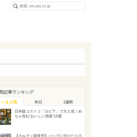
気記事ランキング
いま人気
昨日
1週間
日本版コストコ「ロピア」で大人気！め
ちゃ売れ“おいしい惣菜”10選
【カルディ新発売】バッグに付けたり小