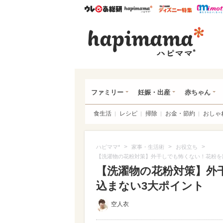
ウレぴあ総研
ハピママ*
ウレぴあ
ハピ
ファミリー
妊娠・出産
赤ちゃん
食生活
レシピ
掃除
お金・節約
おしゃ
>
>
>
ハピママ*
家事・生活術
お役立ち
【洗濯物の花粉対策】外干しでも怖くない！花粉を
【洗濯物の花粉対策】外
込まない3大ポイント
空人衣