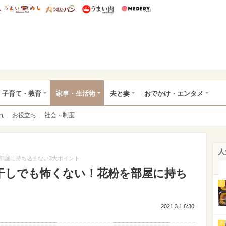
総研 ディズニー特集
mimot.
うまいめし
うまいパン
うまい肉
Medery.
ママ*
子育て・教育
家事・生活術
夫と妻
おでかけ・エンタメ
れ
お役立ち
社会・制度
人
部屋に持ち込まない3大ポイント
干しでも怖くない！花粉を部屋に持ち
1
2021.3.1 6:30
2