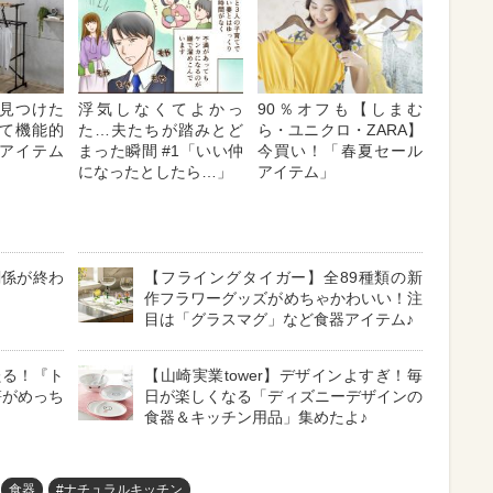
見つけた
浮気しなくてよかっ
90％オフも【しまむ
て機能的
た…夫たちが踏みとど
ら・ユニクロ・ZARA】
アイテム
まった瞬間 #1「いい仲
今買い！「春夏セール
になったとしたら…」
アイテム」
関係が終わ
【フライングタイガー】全89種類の新
作フラワーグッズがめちゃかわいい！注
目は「グラスマグ」など食器アイテム♪
たる！『ト
【山崎実業tower】デザインよすぎ！毎
箸がめっち
日が楽しくなる「ディズニーデザインの
食器＆キッチン用品」集めたよ♪
食器
#ナチュラルキッチン