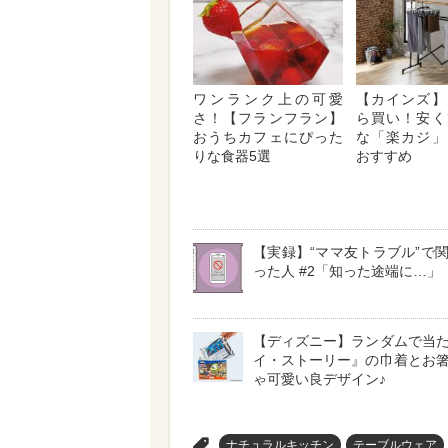
ワンランク上の可愛
【カインズ】
さ！【フランフラン】
ら買い！安く
おうちカフェにぴった
な「楽カジ」
りな食器5選
おすすめ
【実録】“ママ友トラブル”で
った人 #2「知った途端に…」
【ディズニー】ランダムで当
イ・ストーリー』の巾着とお
ゃ可愛い良デザイン♪
>
ナチュラルキッチン
テーブルウェア