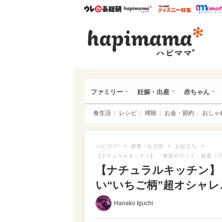
ウレぴあ総研
ハピママ*
ウレぴあ
ハピ
ファミリー
妊娠・出産
赤ちゃん
食生活
レシピ
掃除
お金・節約
おしゃ
>
>
>
ハピママ*
家事・生活術
お役立ち
【ナチュラルキッチン】 「食器やマット」厳選 ！可
【ナチュラルキッチン】
い“いちご柄”超オシャレ
Hanako Iguchi