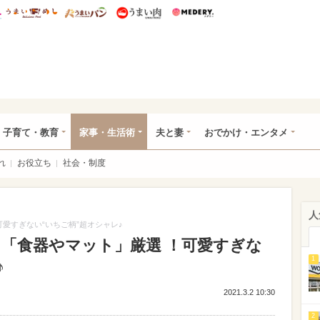
総研 ディズニー特集
mimot.
うまいめし
うまいパン
うまい肉
Medery.
ママ*
子育て・教育
家事・生活術
夫と妻
おでかけ・エンタメ
れ
お役立ち
社会・制度
人
愛すぎない“いちご柄”超オシャレ♪
 「食器やマット」厳選 ！可愛すぎな
1
♪
2021.3.2 10:30
2