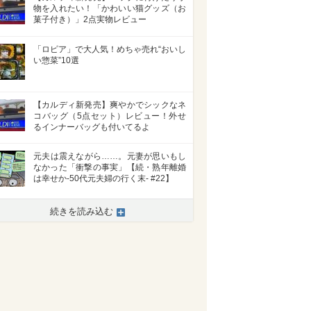
物を入れたい！「かわいい猫グッズ（お
菓子付き）」2点実物レビュー
「ロピア」で大人気！めちゃ売れ“おいし
い惣菜”10選
【カルディ新発売】爽やかでシックなネ
コバッグ（5点セット）レビュー！外せ
るインナーバッグも付いてるよ
元夫は震えながら……。元妻が思いもし
なかった「衝撃の事実」【続・熟年離婚
は幸せか-50代元夫婦の行く末- #22】
続きを読み込む