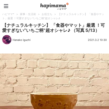
ハピママ*
ハピママ*
>
家事・生活術
>
お役立ち
>
【ナチュラルキッチン】 「食器やマッ
ト」厳選 ！可愛すぎない“いちご柄”超オシャレ♪
【ナチュラルキッチン】 「食器やマット」厳選 ！可
愛すぎない“いちご柄”超オシャレ♪ （写真 5/13）
Hanako Iguchi
2021.3.2 10:30