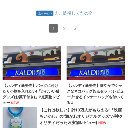
え、監視してたの!?
次ページ
1
2
»