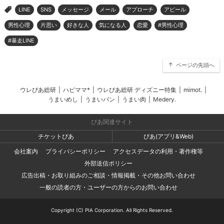
LINE
SNS
メッセージ
メール
アプローチ
アピール
>
男性心理
片思い
好きな人
気になる人
恋愛
#男性心理
#暴走LINE
ページの先頭へ
ウレぴあ総研
|
ハピママ*
|
ウレぴあ総研 ディズニー特集
|
mimot.
|
うまいめし
|
うまいパン
|
うまい肉
|
Medery.
ぴあ関連サイト
チケットぴあ
ぴあ(アプリ&Web)
会社案内
プライバシーポリシー
アクセスデータの利用・著作権等
外部送信ポリシー
広告出稿・お取り組みのご相談・情報掲載・その他お問い合わせ
一般の読者の方・ユーザーの方からのお問い合わせ
Copyright (C) PIA Corporation. All Rights Reserved.