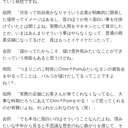
ていう発想ですね」
稲岡 「渋谷って街自体かなりそういう企業が戦略的に開発し
た場所ってイメージはあるし、昔のほうが色々面白い事を仕掛
けていたとは聞くよね。実際の人間をマネキンとして展示した
とか。いまはあんまりそういう事はやらなくなって、普通の商
業店鋪になってるけど、昔はもっとイケイケだったって」
会田 「儲かってたからこそ、儲け度外視みたいなことができ
たっていう側面もあると思うけどね」
岡田 「つまりこのご時世にChim↑Pomみたいなモンの展覧会
をやるってことは、パルコが儲けだしてるってことですよ
ね！?」
稲岡 「実際の店舗にお客さんが来てくれなくなってるし、大
事な時期だろうにあえてChin↑Pomをやる！ って思ってくれる
のが有難いよね。やぶれかぶれなのかも（笑）」
会田 「でも本当に面白いのはそういうことなんだよね。僕み
たいな中年から見ると不思議な歴史のねじ曲がりを感じて、そ