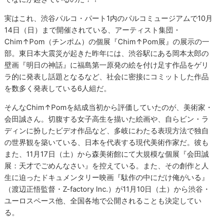
実はこれ、渋谷パルコ・パート1内のパルコミュージアムで10月
14日（日）まで開催されている、アーティスト集団・
Chim↑Pom（チンポム）の個展『Chim↑Pom展』の展示の一
部。東日本大震災が起きた昨年には、渋谷駅にある岡本太郎の
壁画『明日の神話』に福島第一原発の絵を付け足す作品をゲリ
ラ的に発表し話題となるなど、社会に密接にコミットした作品
を数多く発表している6人組だ。
そんなChim↑Pomを結成当初から評価していたのが、美術家・
会田誠さん。切腹する女子高生を描いた絵画や、自らビン・ラ
ディンに扮したビデオ作品など、多岐にわたる表現方法で独自
の世界観を築いている、日本を代表する現代美術作家だ。彼も
また、11月17日（土）から森美術館にて大規模な個展『会田誠
展：天才でごめんなさい』を控えている。また、その創作と人
生に迫ったドキュメンタリー映画『駄作の中にだけ俺がいる』
（渡辺正悟監督・Z-factory Inc.）が11月10日（土）から渋谷・
ユーロスペース他、全国各地で公開されることも決定してい
る。