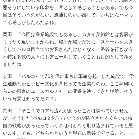
悪そうにしている印象を、客として感じることがある。でも今
回はそういうのがない、風通しのいい感じで、いちばんハマっ
てる感じがしたんだよね」
岡田 「今回は商業施設でもあるし、カタイ美術館とは客層が
まったく違いますからね。場所が場所だけに、スケールを大き
くしてパルコ目当てのお客さんだけじゃなく、渋谷を行きかう
不特定多数の人々にもアピールしていくことも目的として考え
ましたね」
会田 「パルコって70年代に東京に革命を起こした施設で、学
生運動とかヒッピー文化を背負ってる企業なのね。ここ40年く
らいの東京のユースカルチャーの変遷を辿ってきた場所。そう
いう背景は知ってたの？」
岡田 「そこまでコアな流れがあったことは調べていません
が、そうした“パルコ文化”っていうのが確立されるくらいの独
自の戦略があったっていうのは何となく刷り込まれていると思
います。でも、どちらかというと現在の渋谷でできること、っ