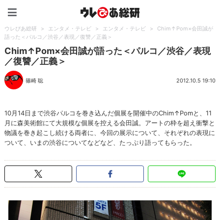
ウレぴあ総研（うれぴあ）
ウレぴあ総研
>
エンタメ・テレビ
>
エンタメ・テレビ
>
Chim↑Pom×会田誠が
語った＜パルコ／渋谷／表現／復讐／正義＞
Chim↑Pom×会田誠が語った＜パルコ／渋谷／表現
／復讐／正義＞
篠崎 聡
2012.10.5 19:10
10月14日まで渋谷パルコを巻き込んだ個展を開催中のChim↑Pomと、11
月に森美術館にて大規模な個展を控える会田誠。アートの枠を超え衝撃と
物議を巻き起こし続ける両者に、今回の展示について、それぞれの表現に
ついて、いまの渋谷についてなどなど、たっぷり語ってもらった。