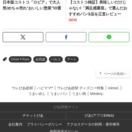
Chim↑Pom
会田誠
パルコ
アート
>
ページの先頭へ
ウレぴあ総研
|
ハピママ*
|
ウレぴあ総研 ディズニー特集
|
mimot.
|
うまいめし
|
うまいパン
|
うまい肉
|
Medery.
ぴあ関連サイト
チケットぴあ
ぴあ(アプリ&Web)
会社案内
プライバシーポリシー
アクセスデータの利用・著作権等
外部送信ポリシー