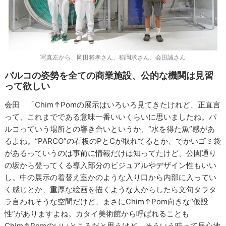
写真左から、岡田将孝さん、稲岡求さん、会田誠さん
パルコの姿勢を全ての商業施設、公的な機関は見習
って欲しい
会田 「Chim↑Pomの展示はいろいろ見てきたけれど、正直言
って、これまでである意味一番いいくらいに思いましたね。パ
ルコっていう場所との響き合いというか、“水を得た魚”感があ
るよね。“PARCO”の看板のPとCが取れてるとか、でかいゴミ袋
があるっていうのは事前に情報だけは知ってたけど、公園通り
の坂から登ってくる導入部分のビジュアルやデザイン性もいい
し。中の展示の着替え室かのような入り口から内部に入ってい
く感じとか、重厚な絵画を描くような人からしたら文句タラタ
ラ言われそうな空間だけど、まさにChim↑Pom向きな“仮設
性”がありますよね。カタイ美術館から呼ばれることも
Chim↑Pomのいいところだと思うけど、そういう時って居心地