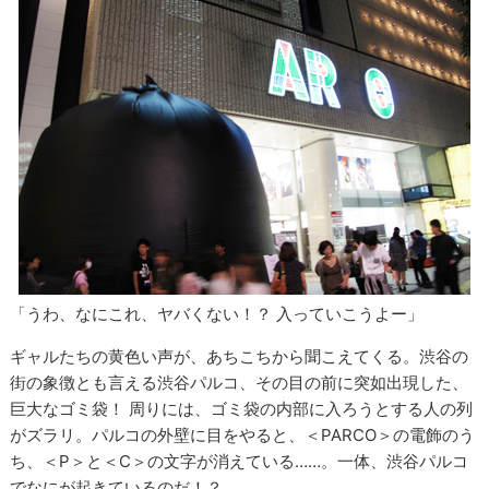
「うわ、なにこれ、ヤバくない！？ 入っていこうよー」
ギャルたちの黄色い声が、あちこちから聞こえてくる。渋谷の
街の象徴とも言える渋谷パルコ、その目の前に突如出現した、
巨大なゴミ袋！ 周りには、ゴミ袋の内部に入ろうとする人の列
がズラリ。パルコの外壁に目をやると、＜PARCO＞の電飾のう
ち、＜P＞と＜C＞の文字が消えている……。一体、渋谷パルコ
でなにが起きているのだ！？