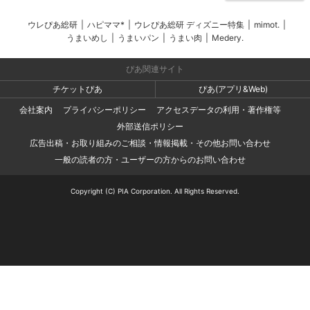
ウレぴあ総研
|
ハピママ*
|
ウレぴあ総研 ディズニー特集
|
mimot.
|
うまいめし
|
うまいパン
|
うまい肉
|
Medery.
ぴあ関連サイト
チケットぴあ
ぴあ(アプリ&Web)
会社案内
プライバシーポリシー
アクセスデータの利用・著作権等
外部送信ポリシー
広告出稿・お取り組みのご相談・情報掲載・その他お問い合わせ
一般の読者の方・ユーザーの方からのお問い合わせ
Copyright (C) PIA Corporation. All Rights Reserved.