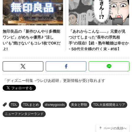
「ディズニー特集 -ウレぴあ総研」更新情報が受け取れます
TDL
TDLまとめ
disneygoods
美女と野獣
TDL大規模開発エリア
>
ニューファンタジーランド
ページの先頭へ