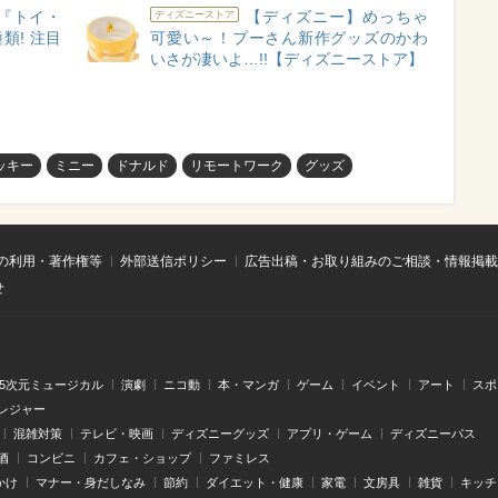
作『トイ・
【ディズニー】めっちゃ
ディズニーストア
類! 注目
可愛い～！プーさん新作グッズのかわ
いさが凄いよ…!!【ディズニーストア】
ッキー
ミニー
ドナルド
リモートワーク
グッズ
の利用・著作権等
外部送信ポリシー
広告出稿・お取り組みのご相談・情報掲載
せ
.5次元ミュージカル
演劇
ニコ動
本・マンガ
ゲーム
イベント
アート
スポ
レジャー
混雑対策
テレビ・映画
ディズニーグッズ
アプリ・ゲーム
ディズニーパス
酒
コンビニ
カフェ・ショップ
ファミレス
かけ
マナー・身だしなみ
節約
ダイエット・健康
家電
文房具
雑貨
キッチ