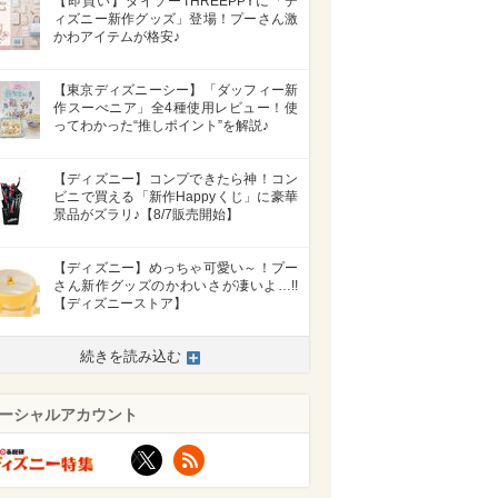
【即買い】ダイソーTHREEPPYに「デ
ィズニー新作グッズ」登場！プーさん激
かわアイテムが格安♪
【東京ディズニーシー】「ダッフィー新
作スーべニア」全4種使用レビュー！使
ってわかった“推しポイント”を解説♪
【ディズニー】コンプできたら神！コン
ビニで買える「新作Happyくじ」に豪華
景品がズラリ♪【8/7販売開始】
【ディズニー】めっちゃ可愛い～！プー
さん新作グッズのかわいさが凄いよ…!!
【ディズニーストア】
続きを読み込む
ーシャルアカウント
X
RSS