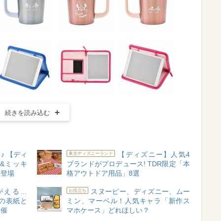
続きを読み込む
♪ 【ディ
【ディズニー】人気4
東京ディズニーランド
&ミッキ
ブランドがプロデュース! TDR限定「本
ン登場
格アウトドア用品」8選
がえる…
スヌーピー、ディズニー、ムー
お役立ち
の表紙と
ミン、マーベル！人気キャラ「新作ス
開催
マホケース」どれほしい？