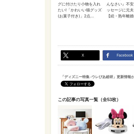
X
Facebook
「ディズニー特集 -ウレぴあ総研」更新情報
この記事の写真一覧（全53枚）