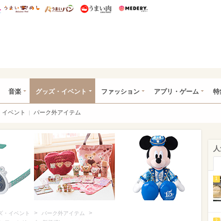
総研 ディズニー特集
mimot.
うまいめし
うまいパン
うまい肉
Medery.
ズニー特集 -ウレぴあ総研
音楽
グッズ・イベント
ファッション
アプリ・ゲーム
特
イベント
パーク外アイテム
人
1
>
>
ズ・イベント
パーク外アイテム
2