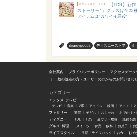
【TDR】新
東京ディズニーランド
ストーリー4』グッズは全23種
アイテムは“カワイイ悪役”
>
disneygoods
ディズニーストア
ミ
会社案内
プライバシーポリシー
アクセスデータ
一般の読者の方・ユーザーの方からのお問い合わ
カテゴリー
エンタメ･テレビ
テレビ
音楽
V系
アイドル
映画
アニメ
2
ファミリー
家庭
子ども
おしゃれ
おでかけ・
ディズニー
TDL
TDS
裏ワザ・攻略
混雑予想
グルメ･料理
スイーツ
食品
飲料
お菓子
お
ライフスタイル
生活・ライフハック
お金
おで