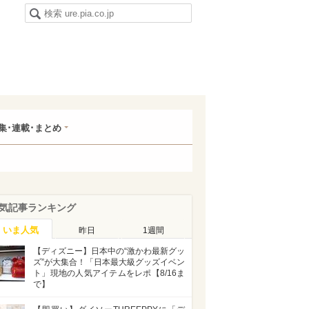
集･連載･まとめ
気記事ランキング
いま人気
昨日
1週間
【ディズニー】日本中の“激かわ最新グッ
ズ”が大集合！「日本最大級グッズイベン
ト」現地の人気アイテムをレポ【8/16ま
で】