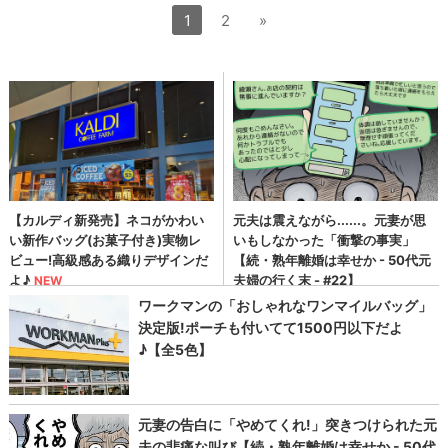
1
2
»