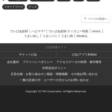
リモートワーク
グッズ
ページの先頭へ
ウレぴあ総研
|
ハピママ*
|
ウレぴあ総研 ディズニー特集
|
mimot.
|
うまいめし
|
うまいパン
|
うまい肉
|
Medery.
ぴあ関連サイト
チケットぴあ
ぴあ(アプリ&Web)
会社案内
プライバシーポリシー
アクセスデータの利用・著作権等
外部送信ポリシー
広告出稿・お取り組みのご相談・情報掲載・その他お問い合わせ
一般の読者の方・ユーザーの方からのお問い合わせ
Copyright (C) PIA Corporation. All Rights Reserved.