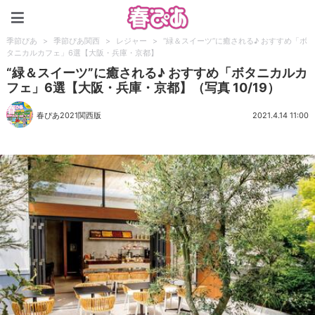
春ぴあ
季節ぴあ
>
季節ぴあ関西
>
レジャー
>
“緑＆スイーツ”に癒される♪ おすすめ「ボ
タニカルカフェ」6選【大阪・兵庫・京都】
“緑＆スイーツ”に癒される♪ おすすめ「ボタニカルカ
フェ」6選【大阪・兵庫・京都】（写真 10/19）
春ぴあ2021関西版
2021.4.14 11:00