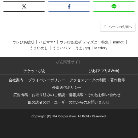
ページの先頭へ
ウレぴあ総研
|
ハピママ*
|
ウレぴあ総研 ディズニー特集
|
mimot.
|
うまいめし
|
うまいパン
|
うまい肉
|
Medery.
ぴあ関連サイト
チケットぴあ
ぴあ(アプリ&Web)
会社案内
プライバシーポリシー
アクセスデータの利用・著作権等
外部送信ポリシー
広告出稿・お取り組みのご相談・情報掲載・その他お問い合わせ
一般の読者の方・ユーザーの方からのお問い合わせ
Copyright (C) PIA Corporation. All Rights Reserved.