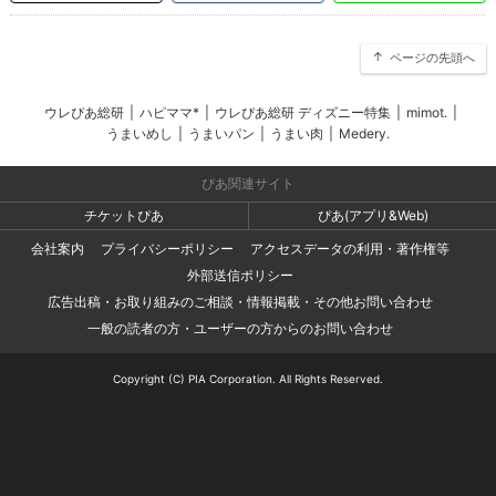
ページの先頭へ
ウレぴあ総研
|
ハピママ*
|
ウレぴあ総研 ディズニー特集
|
mimot.
|
うまいめし
|
うまいパン
|
うまい肉
|
Medery.
ぴあ関連サイト
チケットぴあ
ぴあ(アプリ&Web)
会社案内
プライバシーポリシー
アクセスデータの利用・著作権等
外部送信ポリシー
広告出稿・お取り組みのご相談・情報掲載・その他お問い合わせ
一般の読者の方・ユーザーの方からのお問い合わせ
Copyright (C) PIA Corporation. All Rights Reserved.