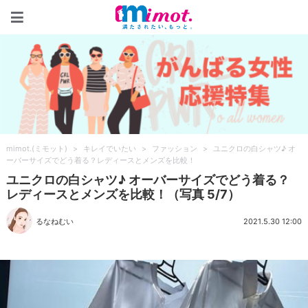
mimot.(ミモット)
mimot.(ミモット)
>
キレイでいたい
>
ファッション
>
ユニクロの白シャツ♪ オ
ーバーサイズでどう着る？レディースとメンズを比較！
ユニクロの白シャツ♪ オーバーサイズでどう着る？
レディースとメンズを比較！（写真 5/7）
るなねむい
2021.5.30 12:00