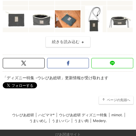
続きを読み込む
「ディズニー特集 -ウレぴあ総研」更新情報が受け取れます
ページの先頭へ
ウレぴあ総研
|
ハピママ*
|
ウレぴあ総研 ディズニー特集
|
mimot.
|
うまいめし
|
うまいパン
|
うまい肉
|
Medery.
ぴあ関連サイト