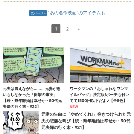
"あの名作映画"のアイテムも
次ページ
1
2
»