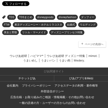
TDS
TDSまとめ
disneygoods
disneyfashion
ダッフィー
>
FTW
東京ディズニーシー・ホテルミラコスタ
結婚式
ウエディング
美女と野獣
リトル・マーメイド
ディズニープリンセス特集
ページの先頭へ
ウレぴあ総研
|
ハピママ*
|
ウレぴあ総研 ディズニー特集
|
mimot.
|
うまいめし
|
うまいパン
|
うまい肉
|
Medery.
ぴあ関連サイト
チケットぴあ
ぴあ(アプリ&Web)
会社案内
プライバシーポリシー
アクセスデータの利用・著作権等
外部送信ポリシー
広告出稿・お取り組みのご相談・情報掲載・その他お問い合わせ
一般の読者の方・ユーザーの方からのお問い合わせ