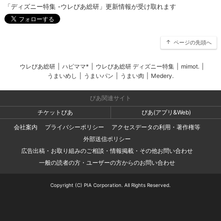
「ディズニー特集 -ウレぴあ総研」更新情報が受け取れます
ページの先頭へ
ウレぴあ総研
|
ハピママ*
|
ウレぴあ総研 ディズニー特集
|
mimot.
|
うまいめし
|
うまいパン
|
うまい肉
|
Medery.
ぴあ関連サイト
チケットぴあ
ぴあ(アプリ&Web)
会社案内
プライバシーポリシー
アクセスデータの利用・著作権等
外部送信ポリシー
広告出稿・お取り組みのご相談・情報掲載・その他お問い合わせ
一般の読者の方・ユーザーの方からのお問い合わせ
Copyright (C) PIA Corporation. All Rights Reserved.