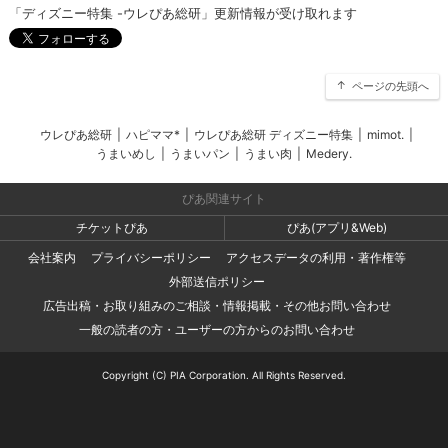
「ディズニー特集 -ウレぴあ総研」更新情報が受け取れます
ページの先頭へ
ウレぴあ総研
|
ハピママ*
|
ウレぴあ総研 ディズニー特集
|
mimot.
|
うまいめし
|
うまいパン
|
うまい肉
|
Medery.
ぴあ関連サイト
チケットぴあ
ぴあ(アプリ&Web)
会社案内
プライバシーポリシー
アクセスデータの利用・著作権等
外部送信ポリシー
広告出稿・お取り組みのご相談・情報掲載・その他お問い合わせ
一般の読者の方・ユーザーの方からのお問い合わせ
Copyright (C) PIA Corporation. All Rights Reserved.