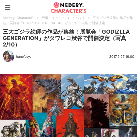
Medery. Character's
Medery. Character's
>
声優・イベント
>
イベント
>
三大ゴジラ絵師の作品が集
結！展覧会「GODIZLLA GENERATION」がタワレコ渋谷で開催決定
三大ゴジラ絵師の作品が集結！展覧会「GODIZLLA
GENERATION」がタワレコ渋谷で開催決定（写真
2/10）
haruYasy.
2017.9.27 16:00