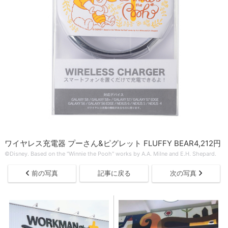
ワイヤレス充電器 プーさん&ピグレット FLUFFY BEAR4,212円
©Disney. Based on the "Winnie the Pooh" works by A.A. Milne and E.H. Shepard.
前の写真
記事に戻る
次の写真