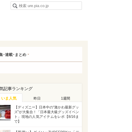
集･連載･まとめ
気記事ランキング
いま人気
昨日
1週間
【ディズニー】日本中の“激かわ最新グッ
ズ”が大集合！「日本最大級グッズイベン
ト」現地の人気アイテムをレポ【8/16ま
で】