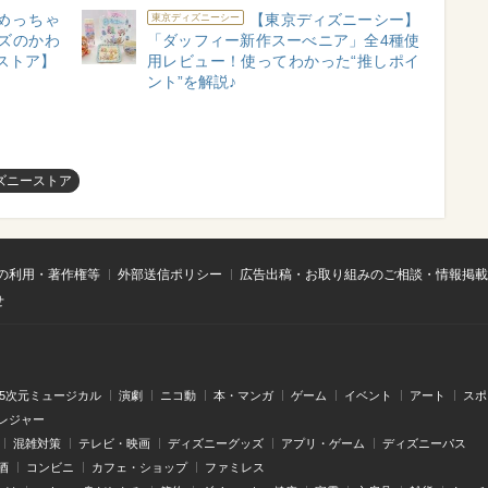
めっちゃ
【東京ディズニーシー】
東京ディズニーシー
ズのかわ
「ダッフィー新作スーべニア」全4種使
ストア】
用レビュー！使ってわかった“推しポイ
ント”を解説♪
ズニーストア
の利用・著作権等
外部送信ポリシー
広告出稿・お取り組みのご相談・情報掲載
せ
.5次元ミュージカル
演劇
ニコ動
本・マンガ
ゲーム
イベント
アート
スポ
レジャー
混雑対策
テレビ・映画
ディズニーグッズ
アプリ・ゲーム
ディズニーパス
酒
コンビニ
カフェ・ショップ
ファミレス