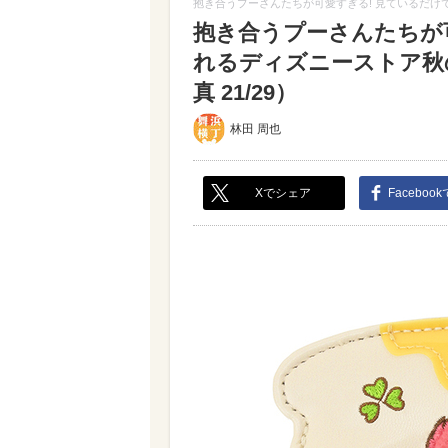
抱き合うプーさんたちが可愛すぎる! 見ているだ
抱き合うプーさんたちが
れるディズニーストア秋
真 21/29）
林田 周也
Xでシェア
Faceboo