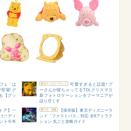
フェ「は
可愛すぎると話題! プ
東京ディズニーランド
登場! グ
ーさんが寝ちゃってるTDLクリスマス
も【グッ
新フォトロケーションをプーマニアが
語り尽くす
トア】一
【保存版】東京ディズニーラ
裏ワザ・攻略
た! ディ
ンド「ファストパス」対応 全8アトラク
ント今年
ション 丸ごと攻略ガイド