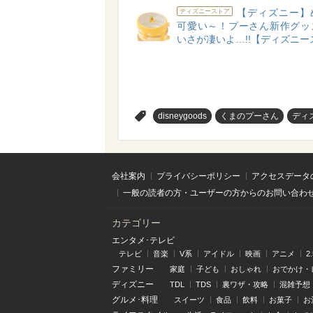
【ディズニー】
ディズニーストア
可愛い～！プーさん新作グッ
いさが凄いよ…!!【ディズニー
>
disneygoods
くまのプーさん
ディ
会社案内
プライバシーポリシー
アクセスデータ
一般の読者の方・ユーザーの方からのお問い合わ
カテゴリー
エンタメ･テレビ
テレビ
音楽
V系
アイドル
映画
アニメ
2
ファミリー
家庭
子ども
おしゃれ
おでかけ・
ディズニー
TDL
TDS
裏ワザ・攻略
混雑予想
グルメ･料理
スイーツ
食品
飲料
お菓子
お