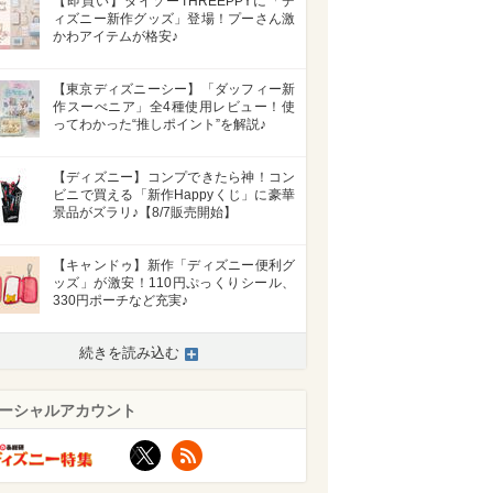
【即買い】ダイソーTHREEPPYに「デ
ィズニー新作グッズ」登場！プーさん激
かわアイテムが格安♪
【東京ディズニーシー】「ダッフィー新
作スーべニア」全4種使用レビュー！使
ってわかった“推しポイント”を解説♪
【ディズニー】コンプできたら神！コン
ビニで買える「新作Happyくじ」に豪華
景品がズラリ♪【8/7販売開始】
【キャンドゥ】新作「ディズニー便利グ
ッズ」が激安！110円ぷっくりシール、
330円ポーチなど充実♪
続きを読み込む
ーシャルアカウント
X
RSS