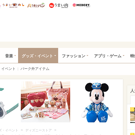
総研 ディズニー特集
mimot.
うまいめし
うまいパン
うまい肉
Medery.
ズニー特集 -ウレぴあ総研
音楽
グッズ・イベント
ファッション
アプリ・ゲーム
特
イベント
パーク外アイテム
人
1
>
>
ズ・イベント
ディズニーストア
2