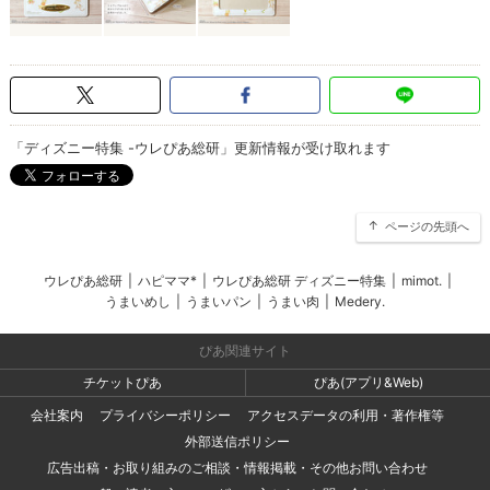
「ディズニー特集 -ウレぴあ総研」更新情報が受け取れます
ページの先頭へ
ウレぴあ総研
|
ハピママ*
|
ウレぴあ総研 ディズニー特集
|
mimot.
|
うまいめし
|
うまいパン
|
うまい肉
|
Medery.
ぴあ関連サイト
チケットぴあ
ぴあ(アプリ&Web)
会社案内
プライバシーポリシー
アクセスデータの利用・著作権等
外部送信ポリシー
広告出稿・お取り組みのご相談・情報掲載・その他お問い合わせ