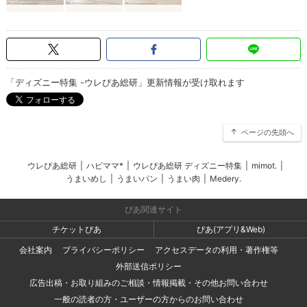
「ディズニー特集 -ウレぴあ総研」更新情報が受け取れます
ページの先頭へ
ウレぴあ総研
|
ハピママ*
|
ウレぴあ総研 ディズニー特集
|
mimot.
|
うまいめし
|
うまいパン
|
うまい肉
|
Medery.
ぴあ関連サイト
チケットぴあ
ぴあ(アプリ&Web)
会社案内
プライバシーポリシー
アクセスデータの利用・著作権等
外部送信ポリシー
広告出稿・お取り組みのご相談・情報掲載・その他お問い合わせ
一般の読者の方・ユーザーの方からのお問い合わせ