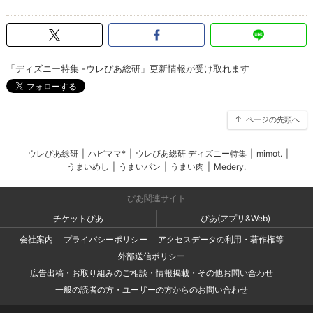
「ディズニー特集 -ウレぴあ総研」更新情報が受け取れます
ページの先頭へ
ウレぴあ総研
|
ハピママ*
|
ウレぴあ総研 ディズニー特集
|
mimot.
|
うまいめし
|
うまいパン
|
うまい肉
|
Medery.
ぴあ関連サイト
チケットぴあ
ぴあ(アプリ&Web)
会社案内
プライバシーポリシー
アクセスデータの利用・著作権等
外部送信ポリシー
広告出稿・お取り組みのご相談・情報掲載・その他お問い合わせ
一般の読者の方・ユーザーの方からのお問い合わせ