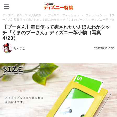
ディズニー特集 -ウレぴあ
ディズニー特集 -ウレぴあ総研
>
ディズニーファッション
>
ファッション
>
【プ
ーさん】毎日使って癒されたい♪ ほんわかタッチ『くまのプーさん』ディズニー革小物
【プーさん】毎日使って癒されたい♪ ほんわかタッ
チ『くまのプーさん』ディズニー革小物（写真
4/23）
ちゃすこ
2017.10.13 6:30