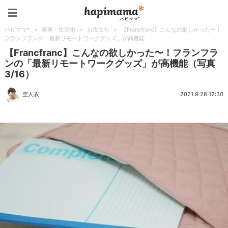
ハピママ*
ハピママ*
>
家事・生活術
>
お役立ち
>
【Francfranc】こんなの欲しかった〜！
フランフランの「最新リモートワークグッズ」が高機能
【Francfranc】こんなの欲しかった〜！フランフラ
ンの「最新リモートワークグッズ」が高機能（写真
3/16）
空人衣
2021.9.28 12:30