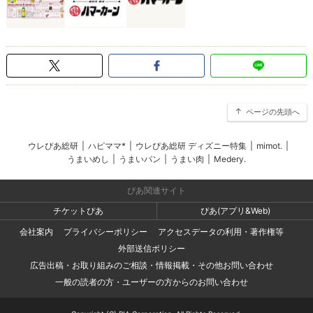
ページの先頭へ
ウレぴあ総研
|
ハピママ*
|
ウレぴあ総研 ディズニー特集
|
mimot.
|
うまいめし
|
うまいパン
|
うまい肉
|
Medery.
ぴあ関連サイト
チケットぴあ
ぴあ(アプリ&Web)
会社案内
プライバシーポリシー
アクセスデータの利用・著作権等
外部送信ポリシー
広告出稿・お取り組みのご相談・情報掲載・その他お問い合わせ
一般の読者の方・ユーザーの方からのお問い合わせ