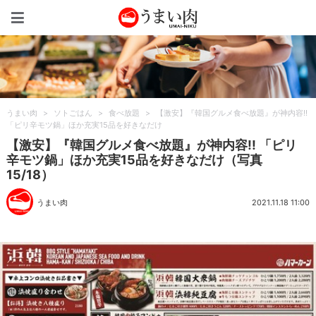
うまい肉
うまい肉
>
ソトごはん
>
食べ放題
>
【激安】『韓国グルメ食べ放題』が神内容!!
「ピリ辛モツ鍋」ほか充実15品を好きなだけ
【激安】『韓国グルメ食べ放題』が神内容!! 「ピリ
辛モツ鍋」ほか充実15品を好きなだけ（写真
15/18）
うまい肉
2021.11.18 11:00