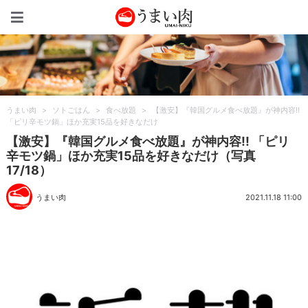
うまい肉
うまい肉
>
ソトごはん
>
食べ放題
>
【激安】『韓国グルメ食べ放題』が神内容!!
「ピリ辛モツ鍋」ほか充実15品を好きなだけ
【激安】『韓国グルメ食べ放題』が神内容!! 「ピリ
辛モツ鍋」ほか充実15品を好きなだけ（写真
17/18）
うまい肉
2021.11.18 11:00