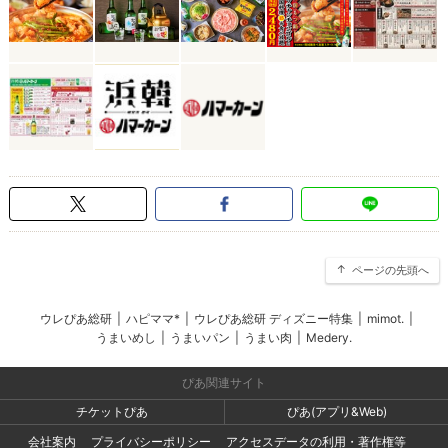
ページの先頭へ
ウレぴあ総研
|
ハピママ*
|
ウレぴあ総研 ディズニー特集
|
mimot.
|
うまいめし
|
うまいパン
|
うまい肉
|
Medery.
ぴあ関連サイト
チケットぴあ
ぴあ(アプリ&Web)
会社案内
プライバシーポリシー
アクセスデータの利用・著作権等