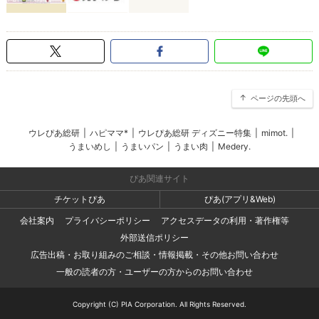
ページの先頭へ
ウレぴあ総研
|
ハピママ*
|
ウレぴあ総研 ディズニー特集
|
mimot.
|
うまいめし
|
うまいパン
|
うまい肉
|
Medery.
ぴあ関連サイト
チケットぴあ
ぴあ(アプリ&Web)
会社案内
プライバシーポリシー
アクセスデータの利用・著作権等
外部送信ポリシー
広告出稿・お取り組みのご相談・情報掲載・その他お問い合わせ
一般の読者の方・ユーザーの方からのお問い合わせ
Copyright (C) PIA Corporation. All Rights Reserved.