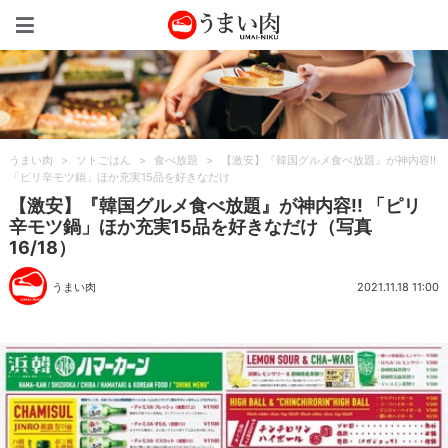
うまい肉
うまい肉
>
ソトごはん
>
食べ放題
>
【激安】『韓国グルメ食べ放題』が神内容!!
「ピリ辛モツ鍋」ほか充実15品を好きなだけ
【激安】『韓国グルメ食べ放題』が神内容!! 「ピリ
辛モツ鍋」ほか充実15品を好きなだけ（写真
16/18）
うまい肉
2021.11.18 11:00