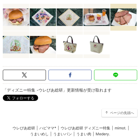
「ディズニー特集 -ウレぴあ総研」更新情報が受け取れます
ページの先頭へ
ウレぴあ総研
|
ハピママ*
|
ウレぴあ総研 ディズニー特集
|
mimot.
|
うまいめし
|
うまいパン
|
うまい肉
|
Medery.