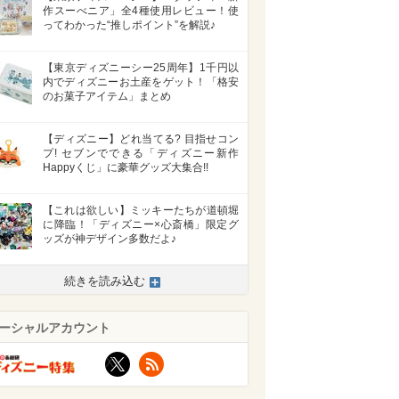
作スーべニア」全4種使用レビュー！使
ってわかった“推しポイント”を解説♪
【東京ディズニーシー25周年】1千円以
内でディズニーお土産をゲット！「格安
のお菓子アイテム」まとめ
【ディズニー】どれ当てる? 目指せコン
プ! セブンでできる「ディズニー新作
Happyくじ」に豪華グッズ大集合!!
【これは欲しい】ミッキーたちが道頓堀
に降臨！「ディズニー×心斎橋」限定グ
ッズが神デザイン多数だよ♪
>
続きを読み込む
ーシャルアカウント
X
RSS