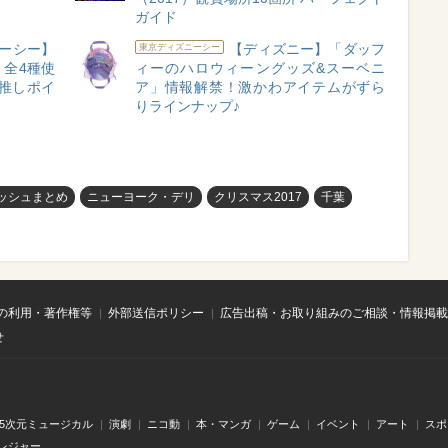
ガイド
ーシー】
【ディズニー】「ダッフ
東京ディズニーシー
全4種使
ィーのハロウィーングッズ&スーベニ
推しポイ
ア」情報解禁！激かわアイテムがずら
りラインナップ♪
ッシュまとめ
ニューヨーク・デリ
クリスマス2017
千葉
の利用・著作権等
外部送信ポリシー
広告出稿・お取り組みのご相談・情報掲載
せ
.5次元ミュージカル
演劇
ニコ動
本・マンガ
ゲーム
イベント
アート
スポ
レジャー