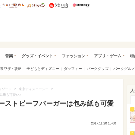
総研 ディズニー特集
mimot.
うまいめし
うまいパン
うまい肉
Medery.
ズニー特集 -ウレぴあ総研
音楽
グッズ・イベント
ファッション
アプリ・ゲーム
特
裏ワザ・攻略
子どもとディズニー
ダッフィー
パークグッズ
パークグルメ
>
>
リゾート
東京ディズニーシー
人
み紙も可愛い♪
ローストビーフバーガーは包み紙も可愛
1
2017.11.20 15:00
2