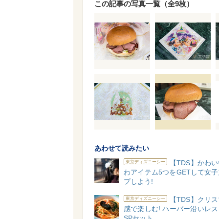
この記事の写真一覧（全9枚）
あわせて読みたい
【TDS】かわ
東京ディズニーシー
わアイテム5つをGETして女
プしよう!
【TDS】クリ
東京ディズニーシー
感で楽しむ! ハーバー沿いレ
SPセット