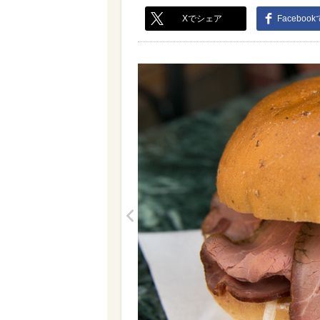
Xでシェア
Faceboo
<