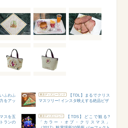
いいふわふ
【TDL】まるでクリス
東京ディズニーランド
子力をアッ
マスツリー! インスタ映えする絶品ピザ
スマスを五
【TDS】どこで観る?
東京ディズニーシー
ストランの
「カラー・オブ・クリスマス」
（2017）観賞場所10箇所 パーフェクト