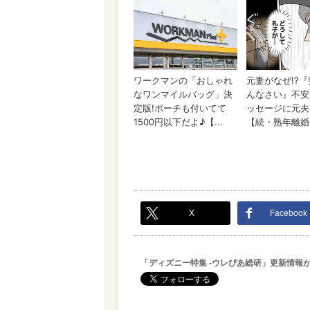
X
Facebook
「ディズニー特集 -ウレぴあ総研」更新情報