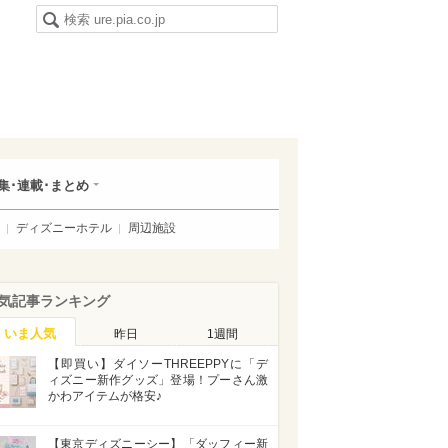
集･連載･まとめ
ディズニーホテル
周辺施設
気記事ランキング
いま人気
昨日
1週間
【即買い】ダイソーTHREEPPYに「デ
ィズニー新作グッズ」登場！プーさん激
かわアイテムが格安♪
【東京ディズニーシー】「ダッフィー新