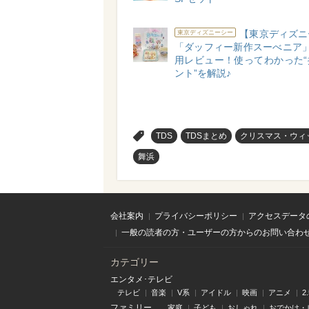
【東京ディズニ
東京ディズニーシー
「ダッフィー新作スーべニア」
用レビュー！使ってわかった“
ント”を解説♪
>
TDS
TDSまとめ
クリスマス・ウィ
舞浜
会社案内
プライバシーポリシー
アクセスデータ
一般の読者の方・ユーザーの方からのお問い合わ
カテゴリー
エンタメ･テレビ
テレビ
音楽
V系
アイドル
映画
アニメ
2
ファミリー
家庭
子ども
おしゃれ
おでかけ・