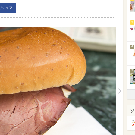
kでシェア
3
4
5
ソ